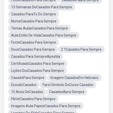
FotosCasados Para Sempre
CasadosPaara Sempre
13 Semanas DeCasados Para Sempre
Casados ParaTo Do Sempre
NomeCasados Para Sempre
Temas AulasCasados Para Sempre
Aula Estilo De VidaCasados Para Sempre
FonteCasados Para Sempre
DoceCasados Para Sempre
2 1Casados Para Sempre
Casados Para SempreApostila
CertificadoCasados Para Sempre
Lições DosCasados Para Sempre
CasadoPara Sempre
Imagem CasadosEm Hebraico
EscudoCasados
Farol Simbolo DoCurso Casados
15 Anos DeCasados
CasadosApra Sempre
FilmeCasados Para Sempre
Imagens Aula PapeisCasados Para Sempre