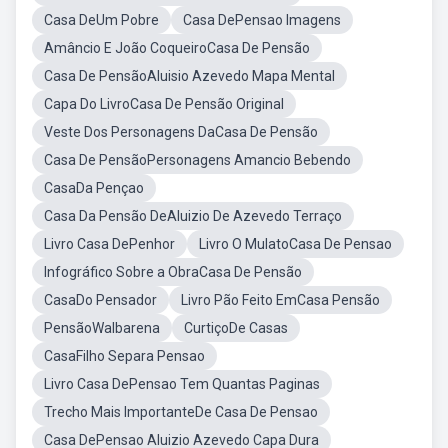
Casa DeUm Pobre
Casa DePensao Imagens
Amâncio E João CoqueiroCasa De Pensão
Casa De PensãoAluisio Azevedo Mapa Mental
Capa Do LivroCasa De Pensão Original
Veste Dos Personagens DaCasa De Pensão
Casa De PensãoPersonagens Amancio Bebendo
CasaDa Pençao
Casa Da Pensão DeAluizio De Azevedo Terraço
Livro Casa DePenhor
Livro O MulatoCasa De Pensao
Infográfico Sobre a ObraCasa De Pensão
CasaDo Pensador
Livro Pão Feito EmCasa Pensão
PensãoWalbarena
CurtiçoDe Casas
CasaFilho Separa Pensao
Livro Casa DePensao Tem Quantas Paginas
Trecho Mais ImportanteDe Casa De Pensao
Casa DePensao Aluizio Azevedo Capa Dura