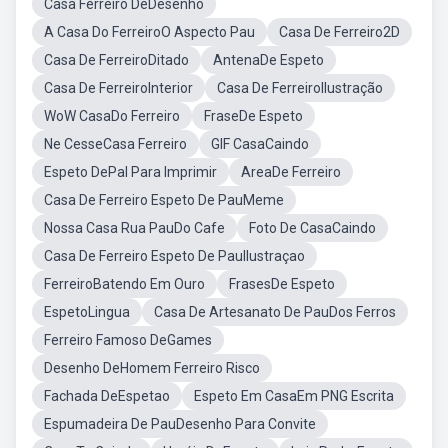
Casa Ferreiro DeDesenho
A Casa Do FerreiroO Aspecto Pau
Casa De Ferreiro2D
Casa De FerreiroDitado
AntenaDe Espeto
Casa De FerreiroInterior
Casa De FerreiroIlustração
WoW CasaDo Ferreiro
FraseDe Espeto
Ne CesseCasa Ferreiro
GIF CasaCaindo
Espeto DePal Para Imprimir
AreaDe Ferreiro
Casa De Ferreiro Espeto De PauMeme
Nossa Casa Rua PauDo Cafe
Foto De CasaCaindo
Casa De Ferreiro Espeto De PauIlustraçao
FerreiroBatendo Em Ouro
FrasesDe Espeto
EspetoLingua
Casa De Artesanato De PauDos Ferros
Ferreiro Famoso DeGames
Desenho DeHomem Ferreiro Risco
Fachada DeEspetao
Espeto Em CasaEm PNG Escrita
Espumadeira De PauDesenho Para Convite