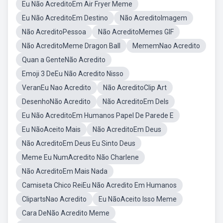
Eu Não AcreditoEm Air Fryer Meme
Eu Não AcreditoEm Destino
Não AcreditoImagem
Não AcreditoPessoa
Não AcreditoMemes GIF
Não AcreditoMeme Dragon Ball
MememNao Acredito
Quan a GenteNão Acredito
Emoji 3 DeEu Não Acredito Nisso
VeranEu Nao Acredito
Não AcreditoClip Art
DesenhoNão Acredito
Não AcreditoEm Dels
Eu Não AcreditoEm Humanos Papel De Parede E
Eu NãoAceito Mais
Não AcreditoEm Deus
Não AcreditoEm Deus Eu Sinto Deus
Meme Eu NumAcredito Não Charlene
Não AcreditoEm Mais Nada
Camiseta Chico ReiEu Não Acredito Em Humanos
ClipartsNao Acredito
Eu NãoAceito Isso Meme
Cara DeNão Acredito Meme