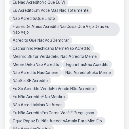
Eu Nao AcreditoNo Que Eu Vi
Eu AcreditoEm Você Mas Não Totalmente
Não AcreditoQue Li Isto
Frases De Ateus Acredito NasCoisa Que Vejo Deus Eu
Não Vejo
Acredito Que NãoVou Demorar
Cachorinho Mechicano MemeNão Acredito
Mesmo SE for VerdadeEu Nao Acredito Meme
Meme DeEu Não Acredito
FigurinhasNão Acredito
Não Acredito NaoCarlene
Não AcreditoGoku Meme
NãoSei SE Acredito
Eu Só Acredito VendoEu Vendo Não Acredito
Eu Não AcreditoÉ Na Mentira
Não AcreditoMais No Amor
Eu Não AcreditoEm Como Você É Preguiçoso
Oque Rapaz Eu Não AcreditoAmalo Para Mim Elo