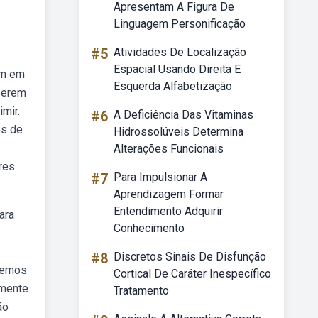
Apresentam A Figura De
Linguagem Personificação
#5
Atividades De Localização
Espacial Usando Direita E
em em
Esquerda Alfabetização
serem
mir.
#6
A Deficiência Das Vitaminas
es de
Hidrossolúveis Determina
Alterações Funcionais
res
#7
Para Impulsionar A
Aprendizagem Formar
Entendimento Adquirir
ara
Conhecimento
#8
Discretos Sinais De Disfunção
uxemos
Cortical De Caráter Inespecífico
amente
Tratamento
ão