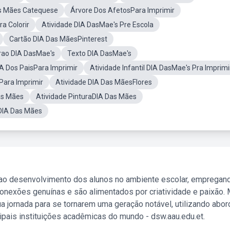
s Mães Catequese
Árvore Dos AfetosPara Imprimir
 Colorir
Atividade DIA DasMae's Pre Escola
Cartão DIA Das MãesPinterest
rao DIA DasMae's
Texto DIA DasMae's
 Dos PaisPara Imprimir
Atividade Infantil DIA DasMae's Pra Imprimi
Para Imprimir
Atividade DIA Das MãesFlores
as Mães
Atividade PinturaDIA Das Mães
DIA Das Mães
 ao desenvolvimento dos alunos no ambiente escolar, empregan
nexões genuínas e são alimentados por criatividade e paixão. 
a jornada para se tornarem uma geração notável, utilizando abo
ipais instituições acadêmicas do mundo - dsw.aau.edu.et.