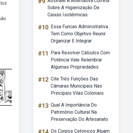
#9
Assinale A Alternativa Correta
elos
Sobre A Higienização De
e
Caixas Isotérmicas
são
#10
Essa Funcao Administrativa
Tem Como Objetivo Reunir
Organizar E Integrar
#11
Para Resolver Cálculos Com
Potência Vale Relembrar
Algumas Propriedades
#12
Cite Três Funções Das
Câmaras Municipais Nas
Principais Vilas Coloniais
#13
Qual A Importância Do
Patrimônio Cultural Na
Preservação Do Artesanato
#14
Os Corpos Cetonicos Atuam