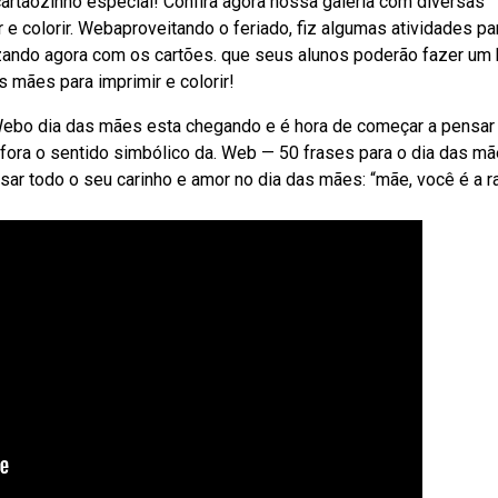
rtãozinho especial! Confira agora nossa galeria com diversas
e colorir. Webaproveitando o feriado, fiz algumas atividades pa
zando agora com os cartões. que seus alunos poderão fazer um 
 mães para imprimir e colorir!
 Webo dia das mães esta chegando e é hora de começar a pensar
fora o sentido simbólico da. Web — 50 frases para o dia das mã
ar todo o seu carinho e amor no dia das mães: “mãe, você é a 