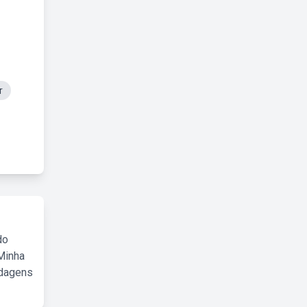
r
do
Minha
rdagens