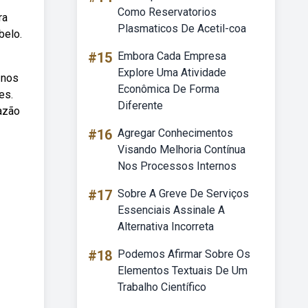
Como Reservatorios
ra
Plasmaticos De Acetil-coa
belo.
#15
Embora Cada Empresa
Explore Uma Atividade
 nos
Econômica De Forma
es.
Diferente
razão
#16
Agregar Conhecimentos
Visando Melhoria Contínua
Nos Processos Internos
#17
Sobre A Greve De Serviços
Essenciais Assinale A
Alternativa Incorreta
#18
Podemos Afirmar Sobre Os
Elementos Textuais De Um
Trabalho Científico