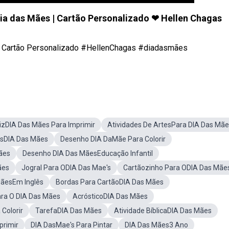
a das Mães | Cartão Personalizado ❤ Hellen Chagas
 Cartão Personalizado #HellenChagas #diadasmães
izDIA Das Mães Para Imprimir
Atividades De ArtesPara DIA Das Mã
esDIA Das Mães
Desenho DIA DaMãe Para Colorir
ães
Desenho DIA Das MãesEducação Infantil
ães
Jogral Para ODIA Das Mae's
Cartãozinho Para ODIA Das Mãe
MãesEm Inglês
Bordas Para CartãoDIA Das Mães
ara O DIA Das Mães
AcrósticoDIA Das Mães
Colorir
TarefaDIA Das Mães
Atividade BíblicaDIA Das Mães
primir
DIA DasMae's Para Pintar
DIA Das Mães3 Ano