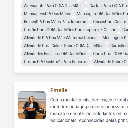
Artesanato Para ODIA Das Mães
Cartao Para ODIA Da
MensagensDIA Das Mães
MensagemDIA Das Mães Para
FrasesDIA Das Mães Para Imprimir
CoisasPara Colorir
Cartão Para ODIA Das Mães Para Imprimir E Colorir
Ca
Atividade DIA Das MãesMaternal Colorir
Mensagem DIA
Atividade Para Colorir Sobre ODIA Das Mães
Corações
Atividades EscolaresDIA Das Mães
Carta Para ODIA D
Cartao DIA DasMae's Para Imprimir
Atividade Sobre O
Emelie
Como mentor, minha dedicação é total
métodos pedagógicos que priorizam co
missão é orientar os estudantes em su
educacionais reconhecidas pelas princ