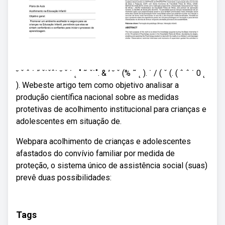
˘ ˇ ˆ ˙ ˝ ˇ˙ˇˆ˙ ˘ ˇ ˙ ˛ ˚ ˜ ˇ˙˚. & ’ ˘ ˇ (% ˜ ˛ ). ˙ / ( ˇ (. ( ˆ ˆ ˙ 0 ˛
). Webeste artigo tem como objetivo analisar a
produção científica nacional sobre as medidas
protetivas de acolhimento institucional para crianças e
adolescentes em situação de.
Webpara acolhimento de crianças e adolescentes
afastados do convívio familiar por medida de
proteção, o sistema único de assistência social (suas)
prevê duas possibilidades:
Tags