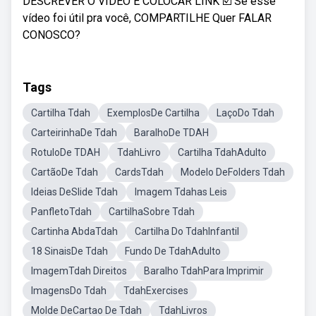
DESCREVER O VÍDEO E COLOCAR LINK ☑️ Se esse
vídeo foi útil pra você, COMPARTILHE Quer FALAR
CONOSCO?
Tags
Cartilha Tdah
ExemplosDe Cartilha
LaçoDo Tdah
CarteirinhaDe Tdah
BaralhoDe TDAH
RotuloDe TDAH
TdahLivro
Cartilha TdahAdulto
CartãoDe Tdah
CardsTdah
Modelo DeFolders Tdah
Ideias DeSlide Tdah
Imagem Tdahas Leis
PanfletoTdah
CartilhaSobre Tdah
Cartinha AbdaTdah
Cartilha Do TdahInfantil
18 SinaisDe Tdah
Fundo De TdahAdulto
ImagemTdah Direitos
Baralho TdahPara Imprimir
ImagensDo Tdah
TdahExercises
Molde DeCartao De Tdah
TdahLivros