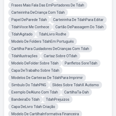
Frases Mais Fala Das EmPortadores De Tdah
Carteirinha DeCriança Com Tdah
Papel DeParede Tdah
Carteirinha De TdahPara Editar
TdahVoce Me Conhece
Cartão DePassagem Do Tdah
TdahAgitado
TdahLivro Rodhe
Modelo De Folders TdahEm Português
Cartilha Para Cuidadores DeCrianças Com Tdah
TdahIlustrações
Cartaz Sobre OTdah
Modelo DeFolder Sobre Tdah
Panfletos SoreTdah
Capa DeTrabalho Sobre Tdah
Modelos De Carteiras De TdahPara Imprimir
Simbulo Do TdahPNG
Slides Sobre TdahX Autismo
Exemplo DeAluno Com Tdah
CartilhaTa-Dah
BandeiraDo Tdah
TdahPrejuizos
Capa DeLivro Tdah Criação
Modelo De CartilhaInformativa Financeira