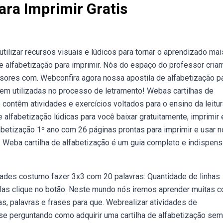
ara Imprimir Gratis
tilizar recursos visuais e lúdicos para tornar o aprendizado mai
de alfabetização para imprimir. Nós do espaço do professor cri
ssores com. Webconfira agora nossa apostila de alfabetização p
erem utilizadas no processo de letramento! Webas cartilhas de
e contêm atividades e exercícios voltados para o ensino da leitur
 alfabetização lúdicas para você baixar gratuitamente, imprimir 
fabetização 1º ano com 26 páginas prontas para imprimir e usar n
o. Weba cartilha de alfabetização é um guia completo e indispens
idades costumo fazer 3x3 com 20 palavras: Quantidade de linhas
las clique no botão. Neste mundo nós iremos aprender muitas c
s, palavras e frases para que. Webrealizar atividades de
 se perguntando como adquirir uma cartilha de alfabetização sem