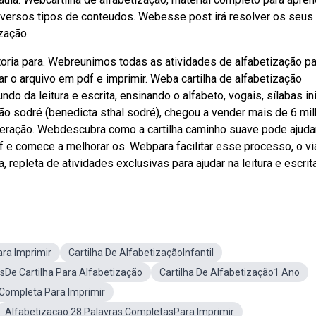
 diversos tipos de conteudos. Webesse post irá resolver os seus
zação.
oria para. Webreunimos todas as atividades de alfabetização pa
ar o arquivo em pdf e imprimir. Weba cartilha de alfabetização
do da leitura e escrita, ensinando o alfabeto, vogais, sílabas ini
ção sodré (benedicta sthal sodré), chegou a vender mais de 6 mi
ração. Webdescubra como a cartilha caminho suave pode ajuda
f e comece a melhorar os. Webpara facilitar esse processo, o vi
, repleta de atividades exclusivas para ajudar na leitura e escrita
ara Imprimir
Cartilha De AlfabetizaçãoInfantil
sDe Cartilha Para Alfabetização
Cartilha De Alfabetização1 Ano
oCompleta Para Imprimir
Alfabetizacao 28 Palavras CompletasPara Imprimir