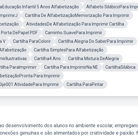
aEducação Infantil 5 Anos Alfabetização
Alfabeto SilábicoPara Imp
ImprimirJ
Cartilha De AlfabetizaçãoMemorização Para Imprimir
abetização
AtividadesDe Alfabetização Para Imprimir Cartilha
a Porta DePapel PDF
Caminho SuavePara Imprimir
a V
Cartilha ParaColorir
Cartilha Alegria Do SaberPara Imprimir
 Alfabetização
Cartilha SimplesPara Alfabetização
mirIlustrativas
Cartilha4 Ano
Cartilha Mistura DeAlegria
tilha ParaImprimirr
Cartilha Para ImprimirNa NE
CartilhaSilábica
abetizaçãoPronta Para Imprimir
0ije001 AtividadePara Imprimir
Cartilha ParaPintar
 ao desenvolvimento dos alunos no ambiente escolar, empregan
nexões genuínas e são alimentados por criatividade e paixão. 