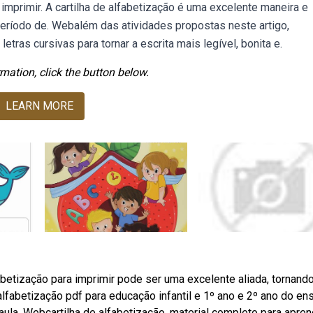
 imprimir. A cartilha de alfabetização é uma excelente maneira e
período de. Webalém das atividades propostas neste artigo,
etras cursivas para tornar a escrita mais legível, bonita e.
mation, click the button below.
LEARN MORE
abetização para imprimir pode ser uma excelente aliada, tornand
alfabetização pdf para educação infantil e 1º ano e 2º ano do en
 aula. Webcartilha de alfabetização, material completo para apren