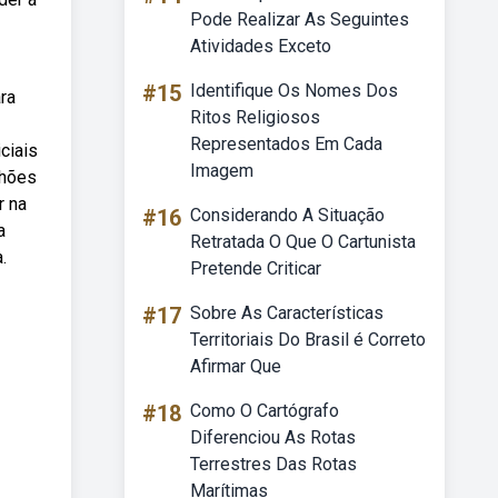
Pode Realizar As Seguintes
Atividades Exceto
#15
Identifique Os Nomes Dos
ra
Ritos Religiosos
Representados Em Cada
ciais
Imagem
lhões
r na
#16
Considerando A Situação
a
Retratada O Que O Cartunista
.
Pretende Criticar
#17
Sobre As Características
Territoriais Do Brasil é Correto
Afirmar Que
#18
Como O Cartógrafo
Diferenciou As Rotas
Terrestres Das Rotas
Marítimas