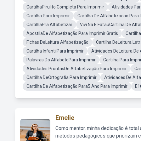
CartilhaPirulito Completa Para Imprimir
Atividades Par
Cartilha Para Imprimir
Cartilha De Alfabetizacao Para 
CartilhaPra Alfabetizar
Vivi Na E FafauCartilha De Alf
ApostilaDe Alfabetização Para Imprimir Gratis
Cartilh
Fichas DeLeitura Alfabetização
Cartilha DeLeitura Letr
Cartilha InfantilPara Imprimir
Atividades DeLeitura De
Palavras Do AlfabetoPara Imprimir
Cartilha Para Impri
Atividades ProntasDe Alfabetização Para Imprimir
Car
Cartilha DeOrtografia Para Imprimir
Atividades De Alf
Cartilha De Alfabetização Para5 Ano Para Imprimir
E1
Emelie
Como mentor, minha dedicação é total
métodos pedagógicos que priorizam co