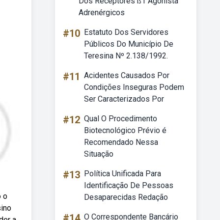
Dos Receptores ß1 Agonista
Adrenérgicos
#10
Estatuto Dos Servidores
Públicos Do Município De
Teresina Nº 2.138/1992.
#11
Acidentes Causados Por
Condições Inseguras Podem
Ser Caracterizados Por
#12
Qual O Procedimento
Biotecnológico Prévio é
Recomendado Nessa
Situação
#13
Política Unificada Para
Identificação De Pessoas
o o
Desaparecidas Redação
sino
#14
O Correspondente Bancário
der a