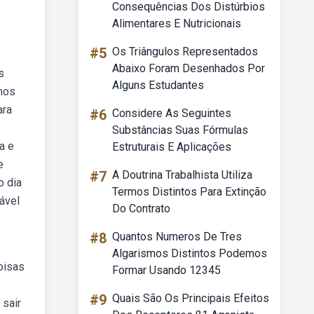
Consequências Dos Distúrbios
Alimentares E Nutricionais
#5
Os Triângulos Representados
Abaixo Foram Desenhados Por
s
Alguns Estudantes
amos
ara
#6
Considere As Seguintes
Substâncias Suas Fórmulas
a e
Estruturais E Aplicações
e
#7
A Doutrina Trabalhista Utiliza
o dia
Termos Distintos Para Extinção
ável
Do Contrato
#8
Quantos Numeros De Tres
Algarismos Distintos Podemos
oisas
Formar Usando 12345
#9
Quais São Os Principais Efeitos
 sair