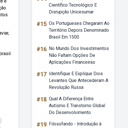
48 e
Científico Tecnológico E
ção
Disrupção Unicesumar
xtos
#15
Os Portugueses Chegaram Ao
Território Depois Denominado
viar,
Brasil Em 1500
#16
No Mundo Dos Investimentos
brasil
Não Faltam Opções De
Aplicações Financeiras
#17
Identifique E Explique Dois
Levantes Que Antecederam A
Revolução Russa
#18
Qual A Diferença Entre
Autismo E Transtorno Global
Do Desenvolvimento
#19
Filosofando - Introdução à