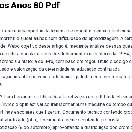
Dos Anos 80 Pdf
 oferece uma oportunidade única de resgatar o ensino tradiciona
 imprimir e ajudar alunos com dificuldade de aprendizagem. A cart
 de. Webo objetivo deste artigo é, mediante análise dessas que
ão e cultura escolar e seus desdobramentos na história da. 1984)
ência a história do livro, com base em roger. Título e código 
são e valorização da diversidade na educação continuada,.
zação infantil que você pode baixar gratuitamente em formato p
a.
Para baixar as cartilhas de alfabetização em pdf basta clicar aq
o “livros e opinião” vai se transformar numa máquina do tempo q
artilhas escolares que fizeram. Documento técnico contendo pro
 alfabetizado (pba); Documento técnico contendo proposta.
betização (8 de setembro) aproveitando a distribuição dos prêmi