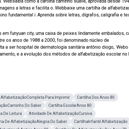
s. Websaiba como a cartilha caminho suave, aprovada desde 19
agens a letras e facilita o. Webbaixe uma cartilha de alfabetiza
ino fundamental i. Aprenda sobre letras, dígrafos, caligrafia e te
 em funyuan city, uma caixa de peixes lindamente embalados, ca
ntre os anos de 1988 a 2000, foi denominado núcleo de
ta a ser hospital de dermatologia sanitária antônio diogo,. Webo
tramento, e a evolução dos métodos de alfabetização escolar no 
e AlfabetizaçãoCompleta Para Imprimir
Cartilha Dos Anos 80
izaçãoCaminho Do Saber
Cartilha EscolarAnos 80
a De Leitura
Atividade De AlfabetizaçãoCursiva
lha De AlfabetizaçãoAlegria Do Saber
CartilhaInfantil Alfabetização