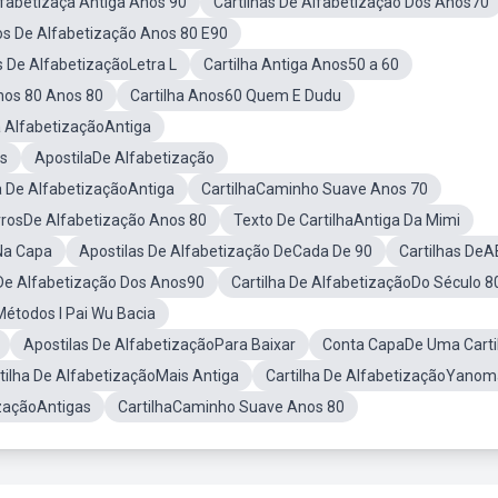
lfabetizaçã Antiga Anos 90
Cartilhas De Alfabetização Dos Anos70
os De Alfabetização Anos 80 E90
s De AlfabetizaçãoLetra L
Cartilha Antiga Anos50 a 60
nos 80 Anos 80
Cartilha Anos60 Quem E Dudu
 AlfabetizaçãoAntiga
os
ApostilaDe Alfabetização
a De AlfabetizaçãoAntiga
CartilhaCaminho Suave Anos 70
vrosDe Alfabetização Anos 80
Texto De CartilhaAntiga Da Mimi
Na Capa
Apostilas De Alfabetização DeCada De 90
Cartilhas De
 De Alfabetização Dos Anos90
Cartilha De AlfabetizaçãoDo Século 8
Métodos I Pai Wu Bacia
Apostilas De AlfabetizaçãoPara Baixar
Conta CapaDe Uma Carti
tilha De AlfabetizaçãoMais Antiga
Cartilha De AlfabetizaçãoYano
izaçãoAntigas
CartilhaCaminho Suave Anos 80