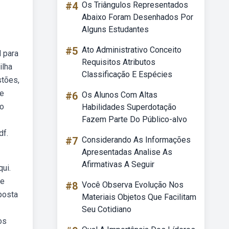
#4
Os Triângulos Representados
Abaixo Foram Desenhados Por
Alguns Estudantes
#5
Ato Administrativo Conceito
l para
Requisitos Atributos
ilha
Classificação E Espécies
stões,
 e
#6
Os Alunos Com Altas
do
Habilidades Superdotação
Fazem Parte Do Público-alvo
df.
#7
Considerando As Informações
Apresentadas Analise As
Afirmativas A Seguir
ui.
ue
#8
Você Observa Evolução Nos
posta
Materiais Objetos Que Facilitam
Seu Cotidiano
os