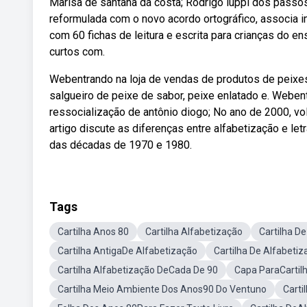
Marisa de santana da costa; Rodrigo luppi dos passo
reformulada com o novo acordo ortográfico, associa im
com 60 fichas de leitura e escrita para crianças do ens
curtos com.
Webentrando na loja de vendas de produtos de peixes
salgueiro de peixe de sabor, peixe enlatado e. Webe
ressocialização de antônio diogo; No ano de 2000, vol
artigo discute as diferenças entre alfabetização e le
das décadas de 1970 e 1980.
Tags
Cartilha Anos 80
Cartilha Alfabetização
Cartilha D
Cartilha AntigaDe Alfabetização
Cartilha De Alfabet
Cartilha Alfabetização DeCada De 90
Capa ParaCartilh
Cartilha Meio Ambiente Dos Anos90 Do Ventuno
Carti