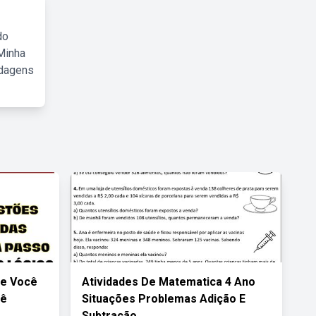
do
Minha
rdagens
Se Você
Atividades De Matematica 4 Ano
cê
Situações Problemas Adição E
Subtração