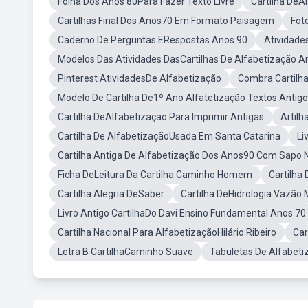
Folha Dos Anos 80Para Fazer Texto Livre
Cartilha DeA
Cartilhas Final Dos Anos70 Em Formato Paisagem
Fot
Caderno De Perguntas ERespostas Anos 90
Atividade
Modelos Das Atividades DasCartilhas De Alfabetização A
Pinterest AtividadesDe Alfabetização
Combra Cartilha
Modelo De Cartilha De1º Ano Alfatetização Textos Antig
Cartilha DeAlfabetizaçao Para Imprimir Antigas
Artilh
Cartilha De AlfabetizaçãoUsada Em Santa Catarina
Li
Cartilha Antiga De Alfabetização Dos Anos90 Com Sapo 
Ficha DeLeitura Da Cartilha Caminho Homem
Cartilha
Cartilha Alegria DeSaber
Cartilha DeHidrologia Vazão 
Livro Antigo CartilhaDo Davi Ensino Fundamental Anos 70
Cartilha Nacional Para AlfabetizaçãoHilário Ribeiro
Car
Letra B CartilhaCaminho Suave
Tabuletas De Alfabet