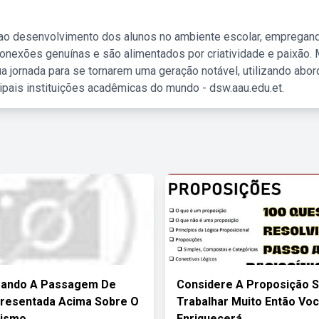
 ao desenvolvimento dos alunos no ambiente escolar, empregan
nexões genuínas e são alimentados por criatividade e paixão. 
a jornada para se tornarem uma geração notável, utilizando abo
ipais instituições acadêmicas do mundo - dsw.aau.edu.et.
rando A Passagem De
Considere A Proposição 
resentada Acima Sobre O
Trabalhar Muito Então Vo
rismo
Enriquecerá