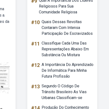
#9
Qual A Importância Dos Líderes
Religiosos Para Sua
uma
Comunidade Religiosa
s a.
des da
#10
Quais Dessas Revoltas
Contaram Com Intensa
Participação De Escravizados
#11
Classifique Cada Uma Das
Representações Abaixo Em
Substância Ou Mistura
#12
A Importância Do Aprendizado
De Informática Para Minha
Futura Profissão
#13
Segundo O Código De
Trânsito Brasileiro As Vias
Urbanas Classificam-se
#14
Produção Do Conhecimento