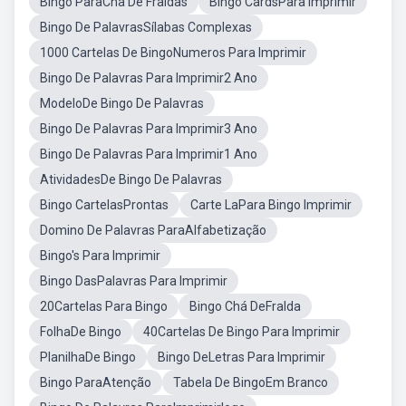
Bingo ParaCha De Fraldas
Bingo CardsPara Imprimir
Bingo De PalavrasSílabas Complexas
1000 Cartelas De BingoNumeros Para Imprimir
Bingo De Palavras Para Imprimir2 Ano
ModeloDe Bingo De Palavras
Bingo De Palavras Para Imprimir3 Ano
Bingo De Palavras Para Imprimir1 Ano
AtividadesDe Bingo De Palavras
Bingo CartelasProntas
Carte LaPara Bingo Imprimir
Domino De Palavras ParaAlfabetização
Bingo's Para Imprimir
Bingo DasPalavras Para Imprimir
20Cartelas Para Bingo
Bingo Chá DeFralda
FolhaDe Bingo
40Cartelas De Bingo Para Imprimir
PlanilhaDe Bingo
Bingo DeLetras Para Imprimir
Bingo ParaAtenção
Tabela De BingoEm Branco