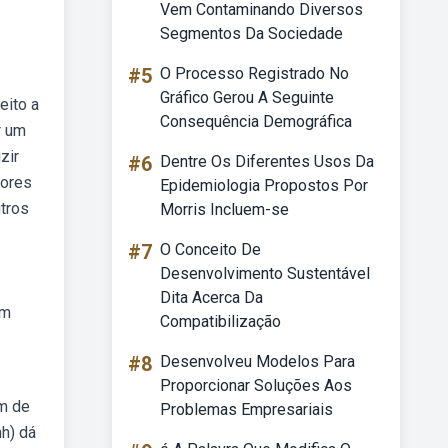
Vem Contaminando Diversos
Segmentos Da Sociedade
#5
O Processo Registrado No
Gráfico Gerou A Seguinte
eito a
Consequência Demográfica
r um
zir
#6
Dentre Os Diferentes Usos Da
tores
Epidemiologia Propostos Por
utros
Morris Incluem-se
#7
O Conceito De
Desenvolvimento Sustentável
Dita Acerca Da
um
Compatibilização
#8
Desenvolveu Modelos Para
Proporcionar Soluções Aos
am de
Problemas Empresariais
nh) dá