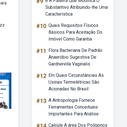
#9
é A Palavra Que Modifica O
para
Substantivo Atribuindo-lhe Uma
Característica
zir
#10
Quais Requisitos Físicos
Básicos Para Aceitação Do
Imóvel Como Garantia
#11
Flora Bacteriana De Padrão
Anaeróbio Sugestiva De
Gardnerella Vaginalis
#12
Em Quais Circunstâncias As
Usinas Termelétricas São
Acionadas No Brasil
#13
A Antropologia Fornece
Ferramentas Conceituais
Importantes Para Análise
#14
Calcule A área Dos Polígonos