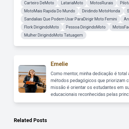
Carteiro DeMoto
LatariaMoto
MotosRurais
Pilo
MotoMais Rapida Do Mundo
Diridindo MotoHonda
S
Sandalias Que Podem Usar ParaDirigir Moto Femini
An
Flork DirigindoMoto
Pessoa DirigindoMoto
MotosFace
Mulher DirigindoMoto Tatuagem
Emelie
Como mentor, minha dedicação é total
métodos pedagógicos que priorizam co
missão é orientar os estudantes em su
educacionais reconhecidas pelas princ
Related Posts