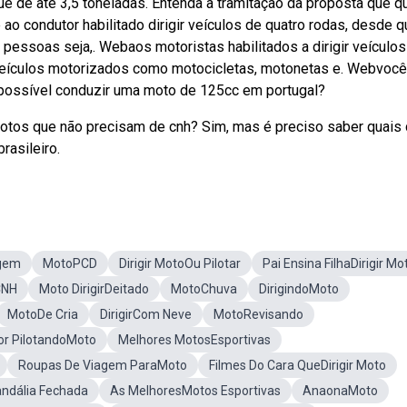
ue de até 3,5 toneladas. Entenda a tramitação da proposta que q
 ao condutor habilitado dirigir veículos de quatro rodas, desde q
 pessoas seja,. Webaos motoristas habilitados a dirigir veículos
r veículos motorizados como motocicletas, motonetas e. Webvocê
é possível conduzir uma moto de 125cc em portugal?
otos que não precisam de cnh? Sim, mas é preciso saber quais 
rasileiro.
gem
MotoPCD
Dirigir MotoOu Pilotar
Pai Ensina FilhaDirigir Mo
CNH
Moto DirigirDeitado
MotoChuva
DirigindoMoto
MotoDe Cria
DirigirCom Neve
MotoRevisando
r PilotandoMoto
Melhores MotosEsportivas
Roupas De Viagem ParaMoto
Filmes Do Cara QueDirigir Moto
andália Fechada
As MelhoresMotos Esportivas
AnaonaMoto