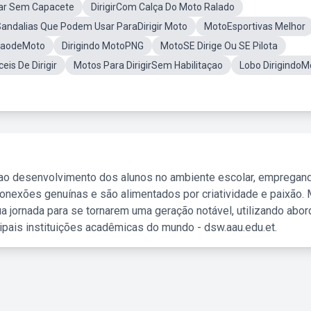
tar Sem Capacete
DirigirCom Calça Do Moto Ralado
andalias Que Podem Usar ParaDirigir Moto
MotoEsportivas Melhor
aodeMoto
Dirigindo MotoPNG
MotoSE Dirige Ou SE Pilota
is De Dirigir
Motos Para DirigirSem Habilitaçao
Lobo DirigindoM
 ao desenvolvimento dos alunos no ambiente escolar, empregan
nexões genuínas e são alimentados por criatividade e paixão. 
a jornada para se tornarem uma geração notável, utilizando abo
ipais instituições acadêmicas do mundo - dsw.aau.edu.et.