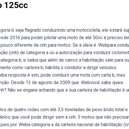
o 125cc
ria b seja flagrado conduzindo uma motocicleta, ele estará suj
esde 2016 para poder pilotar uma moto de até 50cc é preciso te
pouco diferente da cnh para motos. Se a ideia é. Webpara condu
tação (cnh) de categoria a ou a autorização para conduzir ciclomo
categoria b, e saiba que além de carros a habilitação vale para o
nte como carteira b, habilita o condutor a dirigir veículos
 Weba resposta é sim, pode conduzir uma mota com carta b, mas
enção. Desde 13 de agosto de 2009 que. Webvocê sabe quais
cnh? Não se engane achando que a sua carteira de habilitação é 
los de quatro rodas com até 3,5 toneladas de peso bruto total e
odelos que você pode dirigir sem a cnh. 5 motos que não precis
país por. Weba categoria a da carteira nacional de habilitação (c