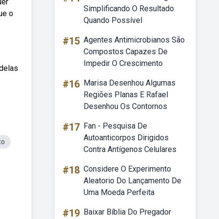
uer
Simplificando O Resultado
ue o
Quando Possível
#15
Agentes Antimicrobianos São
Compostos Capazes De
Impedir O Crescimento
delas
#16
Marisa Desenhou Algumas
Regiões Planas E Rafael
Desenhou Os Contornos
#17
Fan - Pesquisa De
Autoanticorpos Dirigidos
to
Contra Antígenos Celulares
#18
Considere O Experimento
Aleatorio Do Lançamento De
Uma Moeda Perfeita
#19
Baixar Bíblia Do Pregador