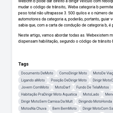
Webcnh b pode dar direito a dirigir veículo com reboq
mudar o código de trânsito;. Weba categoria b permite
peso total não ultrapasse 3. 500 quilos e o número de
automotores da categoria a, poderão, portanto, guia
sabia que, com a carta de condução de categoria b, 
Neste artigo, vamos abordar todas as. Webexistem m
dispensam habilitação, segundo o código de trânsito b
Tags
Documento DeMoto
ComoDirigir Moto
MotoDe Via
Ligando aMoto
Posição DeDirigir Moto
Dirigir Moto
Jovem ComMoto
MotoDarf
Fundo De TelaMotos
Habitação PraDirigir Moto Aquatica
MotoLado
Meno
Dirigir MotoSem Camisa Da Mult
Dirigindo MotoHonda
MotosNa Chuva
Bem BemMoto
Dirigir MotoCom S