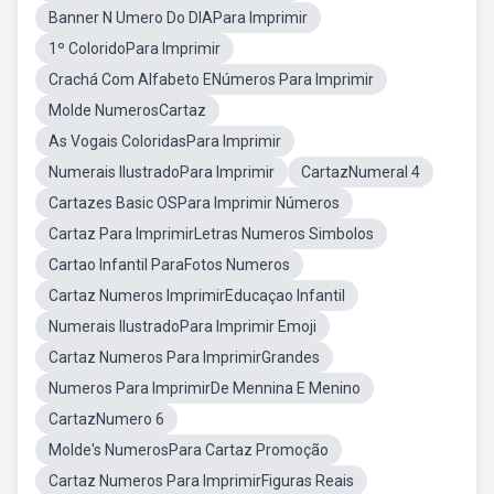
Banner N Umero Do DIAPara Imprimir
1º ColoridoPara Imprimir
Crachá Com Alfabeto ENúmeros Para Imprimir
Molde NumerosCartaz
As Vogais ColoridasPara Imprimir
Numerais IlustradoPara Imprimir
CartazNumeral 4
Cartazes Basic OSPara Imprimir Números
Cartaz Para ImprimirLetras Numeros Simbolos
Cartao Infantil ParaFotos Numeros
Cartaz Numeros ImprimirEducaçao Infantil
Numerais IlustradoPara Imprimir Emoji
Cartaz Numeros Para ImprimirGrandes
Numeros Para ImprimirDe Mennina E Menino
CartazNumero 6
Molde's NumerosPara Cartaz Promoção
Cartaz Numeros Para ImprimirFiguras Reais