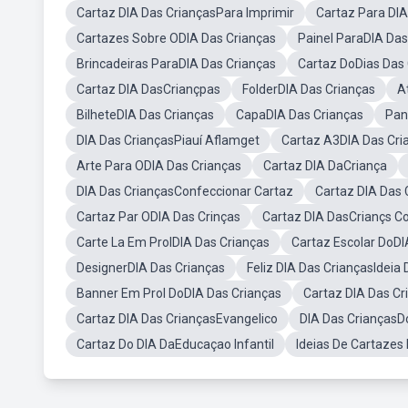
Cartaz DIA Das CriançasPara Imprimir
Cartaz Para DI
Cartazes Sobre ODIA Das Crianças
Painel ParaDIA Das
Brincadeiras ParaDIA Das Crianças
Cartaz DoDias Das
Cartaz DIA DasCriançpas
FolderDIA Das Crianças
A
BilheteDIA Das Crianças
CapaDIA Das Crianças
Pan
DIA Das CriançasPiauí Aflamget
Cartaz A3DIA Das Cri
Arte Para ODIA Das Crianças
Cartaz DIA DaCriança
DIA Das CriançasConfeccionar Cartaz
Cartaz DIA Das 
Cartaz Par ODIA Das Crinças
Cartaz DIA DasCriançs C
Carte La Em ProlDIA Das Crianças
Cartaz Escolar DoDI
DesignerDIA Das Crianças
Feliz DIA Das CriançasIdeia
Banner Em Prol DoDIA Das Crianças
Cartaz DIA Das C
Cartaz DIA Das CriançasEvangelico
DIA Das CriançasD
Cartaz Do DIA DaEducaçao Infantil
Ideias De Cartazes