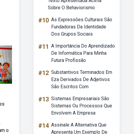
Texto Apresentada Acima
Sobre O Behaviorismo
#10
As Expressões Culturais São
Fundadoras Da Identidade
Dos Grupos Sociais
#11
A Importância Do Aprendizado
De Informática Para Minha
Futura Profissão
#12
Substantivos Terminados Em
Eza Derivados De Adjetivos
São Escritos Com
#13
Sistemas Empresariais São
res
Sistemas Ou Processos Que
Envolvem A Empresa
a
#14
Assinale A Alternativa Que
am o
Apresenta Um Exemplo De