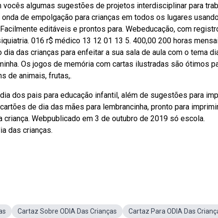
ocês algumas sugestões de projetos interdisciplinar para trab
a onda de empolgação para crianças em todos os lugares usand
. Facilmente editáveis e prontos para. Webeducação, com registr
iquiatria. 016 r$ médico 13 12 01 13 5. 400,00 200 horas mensa
 dia das crianças para enfeitar a sua sala de aula com o tema di
urminha. Os jogos de memória com cartas ilustradas são ótimos p
s de animais, frutas,.
dia dos pais para educação infantil, além de sugestões para imp
artões de dia das mães para lembrancinha, pronto para imprimir
a criança. Webpublicado em 3 de outubro de 2019 só escola.
a das crianças.
as
Cartaz Sobre ODIA Das Crianças
Cartaz Para ODIA Das Crianç