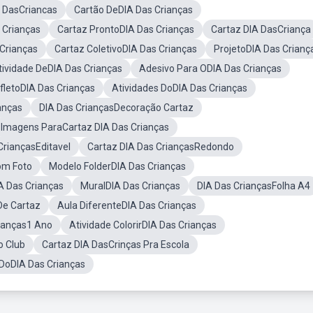
A DasCriancas
Cartão DeDIA Das Crianças
 Crianças
Cartaz ProntoDIA Das Crianças
Cartaz DIA DasCriança
 Crianças
Cartaz ColetivoDIA Das Crianças
ProjetoDIA Das Crianç
tividade DeDIA Das Crianças
Adesivo Para ODIA Das Crianças
fletoDIA Das Crianças
Atividades DoDIA Das Crianças
anças
DIA Das CriançasDecoração Cartaz
Imagens ParaCartaz DIA Das Crianças
CriançasEditavel
Cartaz DIA Das CriançasRedondo
om Foto
Modelo FolderDIA Das Crianças
A Das Crianças
MuralDIA Das Crianças
DIA Das CriançasFolha A4
 De Cartaz
Aula DiferenteDIA Das Crianças
rianças1 Ano
Atividade ColorirDIA Das Crianças
o Club
Cartaz DIA DasCrinças Pra Escola
 DoDIA Das Crianças