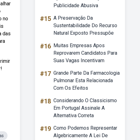
alhar
Publicidade Abusiva
o
#15
A Preservação Da
o no
Sustentabilidade Do Recurso
is
Natural Exposto Pressupõe
a das
ara
#16
Muitas Empresas Apos
Reprovarem Candidatos Para
Suas Vagas Incentivam
rimir
!
#17
Grande Parte Da Farmacologia
Pulmonar Esta Relacionada
Com Os Efeitos
#18
Considerando O Classicismo
Em Portugal Assinale A
Alternativa Correta
#19
Como Podemos Representar
Algebricamente A Lei De
as