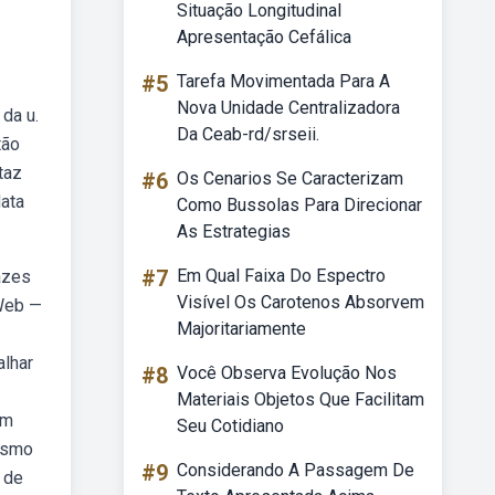
Situação Longitudinal
Apresentação Cefálica
#5
Tarefa Movimentada Para A
Nova Unidade Centralizadora
da u.
Da Ceab-rd/srseii.
tão
taz
#6
Os Cenarios Se Caracterizam
data
Como Bussolas Para Direcionar
As Estrategias
#7
Em Qual Faixa Do Espectro
azes
Visível Os Carotenos Absorvem
 Web —
Majoritariamente
alhar
#8
Você Observa Evolução Nos
Materiais Objetos Que Facilitam
em
Seu Cotidiano
tismo
#9
Considerando A Passagem De
r de