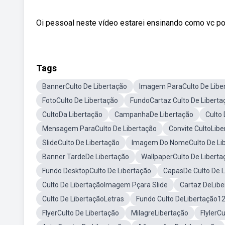
Oi pessoal neste vídeo estarei ensinando como vc pode 
Tags
BannerCulto De Libertação
Imagem ParaCulto De Libe
FotoCulto De Libertação
FundoCartaz Culto De Liberta
CultoDa Libertação
CampanhaDe Libertação
Culto
Mensagem ParaCulto De Libertação
Convite CultoLib
SlideCulto De Libertação
Imagem Do NomeCulto De Li
Banner TardeDe Libertação
WallpaperCulto De Liberta
Fundo DesktopCulto De Libertação
CapasDe Culto De L
Culto De LibertaçãoImagem Pçara Slide
Cartaz DeLibe
Culto De LibertaçãoLetras
Fundo Culto DeLibertação1
FlyerCulto De Libertação
MilagreLibertação
FlylerC