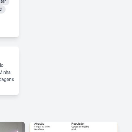
itar
az
do
Minha
rdagens