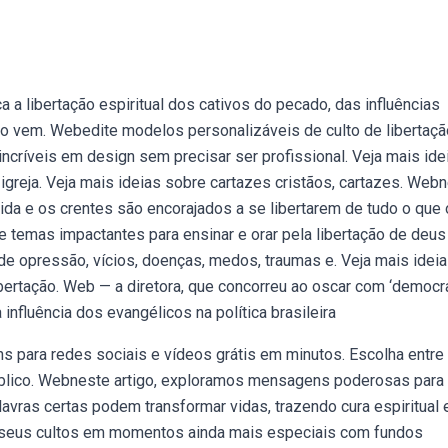
 a libertação espiritual dos cativos do pecado, das influências
ão vem. Webedite modelos personalizáveis de culto de libertaçã
incríveis em design sem precisar ser profissional. Veja mais ide
 igreja. Veja mais ideias sobre cartazes cristãos, cartazes. Web
cida e os crentes são encorajados a se libertarem de tudo o que
 temas impactantes para ensinar e orar pela libertação de deu
 de opressão, vícios, doenças, medos, traumas e. Veja mais idei
libertação. Web — a diretora, que concorreu ao oscar com ‘democr
 influência dos evangélicos na política brasileira
ns para redes sociais e vídeos grátis em minutos. Escolha entre
úblico. Webneste artigo, exploramos mensagens poderosas para
lavras certas podem transformar vidas, trazendo cura espiritual 
e seus cultos em momentos ainda mais especiais com fundos