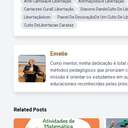
Arte CamisaDe Libertação
AfirmaçõesDe Libertação
Cartarzes CuraE Libertação
Diacono DaniloCulto De Li
LibertaçãoIcon
Painel De DecoraçãoDe Um Culto De Li
Culto DeLibertacao Carataz
Emelie
Como mentor, minha dedicação é total
métodos pedagógicos que priorizam co
missão é orientar os estudantes em su
educacionais reconhecidas pelas princ
Related Posts