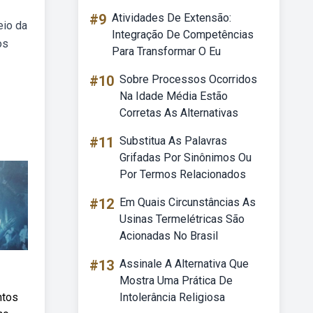
#9
Atividades De Extensão:
eio da
Integração De Competências
os
Para Transformar O Eu
#10
Sobre Processos Ocorridos
Na Idade Média Estão
Corretas As Alternativas
#11
Substitua As Palavras
Grifadas Por Sinônimos Ou
Por Termos Relacionados
#12
Em Quais Circunstâncias As
Usinas Termelétricas São
Acionadas No Brasil
#13
Assinale A Alternativa Que
Mostra Uma Prática De
ntos
Intolerância Religiosa