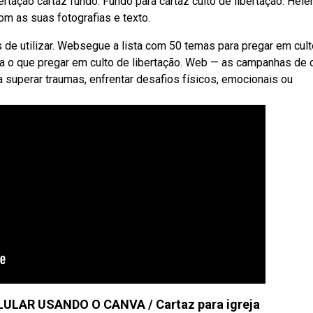
ertação cartaz fundo. Fundo para cartaz culto de libertação. Hele
m as suas fotografias e texto.
s de utilizar. Websegue a lista com 50 temas para pregar em cul
iba o que pregar em culto de libertação. Web — as campanhas de 
 superar traumas, enfrentar desafios físicos, emocionais ou
LAR USANDO O CANVA / Cartaz para igreja