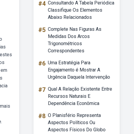
#4
Consultando A Tabela Periódica
Classifique Os Elementos
Abaixo Relacionados
#5
Complete Nas Figuras As
Medidas Dos Arcos
o
Trigonométricos
ias
Correspondentes
nestes
 os
#6
Uma Estratégia Para
Engajamento é Mostrar A
s em
Urgência Daquela Intervenção
as
acia
#7
Qual A Relação Existente Entre
Recursos Naturais E
Dependência Econômica
 mais
#8
O Planisfério Representa
e.
Aspectos Políticos Ou
Aspectos Físicos Do Globo