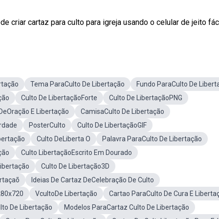
criar cartaz para culto para igreja usando o celular de jeito fáci
rtação
Tema ParaCulto De Libertação
Fundo ParaCulto De Libert
ção
Culto De LibertaçãoForte
Culto De LibertaçãoPNG
 DeOração E Libertação
CamisaCulto De Libertação
erdade
PosterCulto
Culto De LibertaçãoGIF
bertação
Culto DeLiberta O
Palavra ParaCulto De Libertação
ção
Culto LibertaçãoEscrito Em Dourado
ibertação
Culto De Libertação3D
rtaçaõ
Ideias De Cartaz DeCelebração De Culto
280x720
VcultoDe Libertação
Cartao ParaCulto De Cura E Liberta
ulto De Libertação
Modelos ParaCartaz Culto De Libertação