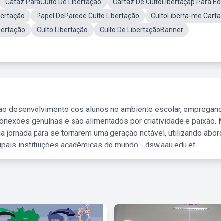
Cataz ParaCulto De Libertação
Cartaz De CultoLibertaçãp Para Ed
bertação
Papel DeParede Culto Libertação
CultoLiberta-me Cart
bertação
Culto Libertação
Culto De LibertaçãoBanner
 ao desenvolvimento dos alunos no ambiente escolar, empregan
nexões genuínas e são alimentados por criatividade e paixão. 
a jornada para se tornarem uma geração notável, utilizando abo
ipais instituições acadêmicas do mundo - dsw.aau.edu.et.