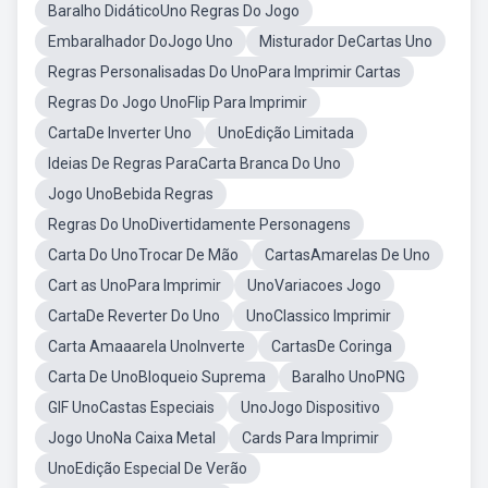
Baralho DidáticoUno Regras Do Jogo
Embaralhador DoJogo Uno
Misturador DeCartas Uno
Regras Personalisadas Do UnoPara Imprimir Cartas
Regras Do Jogo UnoFlip Para Imprimir
CartaDe Inverter Uno
UnoEdição Limitada
Ideias De Regras ParaCarta Branca Do Uno
Jogo UnoBebida Regras
Regras Do UnoDivertidamente Personagens
Carta Do UnoTrocar De Mão
CartasAmarelas De Uno
Cart as UnoPara Imprimir
UnoVariacoes Jogo
CartaDe Reverter Do Uno
UnoClassico Imprimir
Carta Amaaarela UnoInverte
CartasDe Coringa
Carta De UnoBloqueio Suprema
Baralho UnoPNG
GIF UnoCastas Especiais
UnoJogo Dispositivo
Jogo UnoNa Caixa Metal
Cards Para Imprimir
UnoEdição Especial De Verão