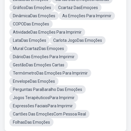
GráficoDas Emoções
Ccartaz DasEmoçoes
DinâmicaDas Emoções
As Emoções Para Imprimir
COPODas Emoções
AtividadeDas Emoções Para Imprimir
LataDas Emoções
Carlota JogoDas Emoções
Mural CcartazDas Emoçoes
DiárioDas Emoções Para Imprimir
GestãoDas Emoções Cartas
TermômetroDas Emoções Para Imprimir
EnvelopeDas Emoções
Perguntas ParaBaralho Das Emoções
Jogos TerapêuticosPara Imprimir
Expressões FaciaisPara Imprimir
Cartões Das EmoçõesCom Pessoa Real
FolhasDas Emoções