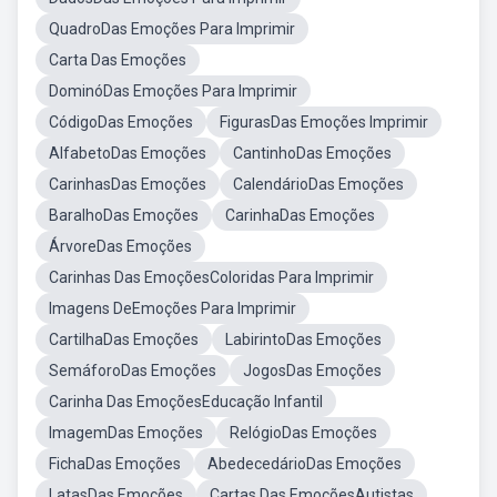
QuadroDas Emoções Para Imprimir
Carta Das Emoções
DominóDas Emoções Para Imprimir
CódigoDas Emoções
FigurasDas Emoções Imprimir
AlfabetoDas Emoções
CantinhoDas Emoções
CarinhasDas Emoções
CalendárioDas Emoções
BaralhoDas Emoções
CarinhaDas Emoções
ÁrvoreDas Emoções
Carinhas Das EmoçõesColoridas Para Imprimir
Imagens DeEmoções Para Imprimir
CartilhaDas Emoções
LabirintoDas Emoções
SemáforoDas Emoções
JogosDas Emoções
Carinha Das EmoçõesEducação Infantil
ImagemDas Emoções
RelógioDas Emoções
FichaDas Emoções
AbedecedárioDas Emoções
LatasDas Emoções
Cartas Das EmoçõesAutistas