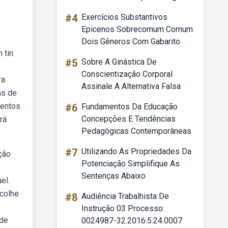
#4
Exercícios Substantivos
Epicenos Sobrecomum Comum
Dois Gêneros Com Gabarito
tin.
#5
Sobre A Ginástica De
Conscientização Corporal
ra
Assinale A Alternativa Falsa
as de
mentos
#6
Fundamentos Da Educação
Concepções E Tendências
rá
Pedagógicas Contemporâneas
#7
Utilizando As Propriedades Da
ção
Potenciação Simplifique As
Sentenças Abaixo
el.
ecolhe
#8
Audiência Trabalhista De
Instrução 03 Processo:
 de
0024987-32.2016.5.24.0007