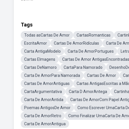
Tags
Todas asCartas De Amor
CartasRomanticas
Carti
EscritaAmor
Cartas De AmorRidículas
Carta De Am
Carta AntigaModelo
Carta De AmorPortugues
Letr
Cartas EImagens
Cartas De Amor AntigasEncontrada
Cartas DeNamoro
CartaPara Namorado
DesenhoDe
Carta De AmorPara Namorada
Cartas De Amor
Ca
Cartas De AmorAntiguas
Cartas AntigasEscritas a Mã
CartaArgumentativa
Carta D AmorAntega
Cartinh
Carta De AmorAntida
Cartas De AmorCom Papel Anti
Poemas AntigosDe Amor
Como Escrever UmaCarta D
Carta De AmorRetro
Como Finalizar UmaCarta De Am
Carta De AmorAntigua