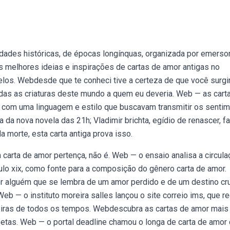
ades históricas, de épocas longínquas, organizada por emerson 
 melhores ideias e inspirações de cartas de amor antigas no
elos. Webdesde que te conheci tive a certeza de que você surgi
odas as criaturas deste mundo a quem eu deveria. Web — as cart
, com uma linguagem e estilo que buscavam transmitir os senti
da nova novela das 21h; Vladimir brichta, egídio de renascer, fa
a morte, esta carta antiga prova isso.
carta de amor pertença, não é. Web — o ensaio analisa a circula
lo xix, como fonte para a composição do gênero carta de amor.
or alguém que se lembra de um amor perdido e de um destino cru
b — o instituto moreira salles lançou o site correio ims, que r
leiras de todos os tempos. Webdescubra as cartas de amor mais
oetas. Web — o portal deadline chamou o longa de carta de amor