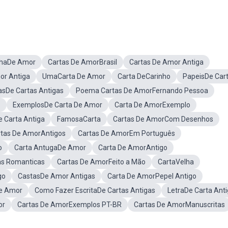
nhaDe Amor
Cartas De AmorBrasil
Cartas De Amor Antiga
or Antiga
UmaCarta De Amor
Carta DeCarinho
PapeisDe Car
asDe Cartas Antigas
Poema Cartas De AmorFernando Pessoa
s
ExemplosDe Carta De Amor
Carta De AmorExemplo
 Carta Antiga
FamosaCarta
Cartas De AmorCom Desenhos
rtas De AmorAntigos
Cartas De AmorEm Português
o
Carta AntugaDe Amor
Carta De AmorAntigo
as Romanticas
Cartas De AmorFeito a Mão
CartaVelha
go
CastasDe Amor Antigas
Carta De AmorPepel Antigo
e Amor
Como Fazer EscritaDe Cartas Antigas
LetraDe Carta Ant
or
Cartas De AmorExemplos PT-BR
Cartas De AmorManuscritas