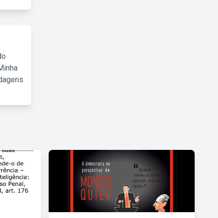
do
Minha
rdagens