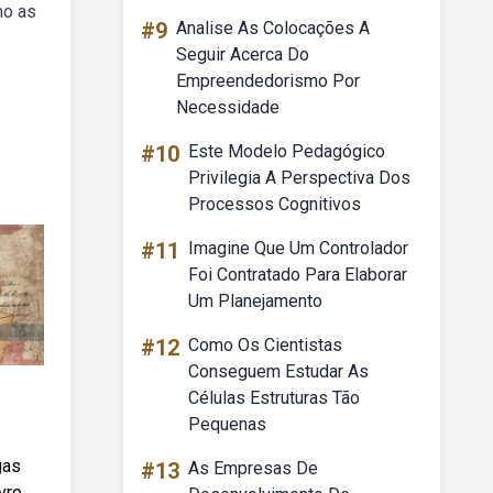
mo as
#9
Analise As Colocações A
Seguir Acerca Do
Empreendedorismo Por
Necessidade
#10
Este Modelo Pedagógico
Privilegia A Perspectiva Dos
Processos Cognitivos
#11
Imagine Que Um Controlador
Foi Contratado Para Elaborar
Um Planejamento
#12
Como Os Cientistas
Conseguem Estudar As
Células Estruturas Tão
Pequenas
gas
#13
As Empresas De
vro