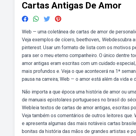
Cartas Antigas De Amor
Web — uma coletânea de cartas de amor de personalid
Veja exemplos de cícero, beethoven,. Webdescubra as
pinterest. Usar um formato de lista com os motivos p
para ser o meu eterno companheiro. O único dentre t
amor antigas eram escritas com um cuidado especial
mais profundos e. Veja o que acontecerá na 1ª semana 
pausa na carreira; Web — o amor está além da vida e d
Não importa a que época uma história de amor ou uma 
de manuais epistolares portugueses no brasil do sécu
Webleia textos de cartas de amor antigas, escritas p
Veja também os comentários de outros leitores que. We
e apresenta algumas das mais notáveis cartas brasi
bonitas da história das mãos de grandes artistas e p