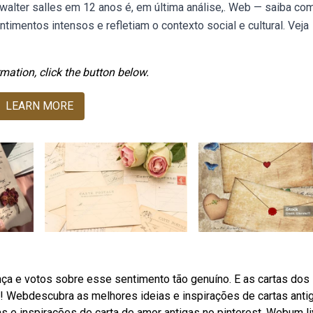
e walter salles em 12 anos é, em última análise,. Web — saiba co
mentos intensos e refletiam o contexto social e cultural. Veja
mation, click the button below.
LEARN MORE
a e votos sobre esse sentimento tão genuíno. E as cartas dos
o! Webdescubra as melhores ideias e inspirações de cartas anti
 e inspirações de carta de amor antigas no pinterest. Webum li