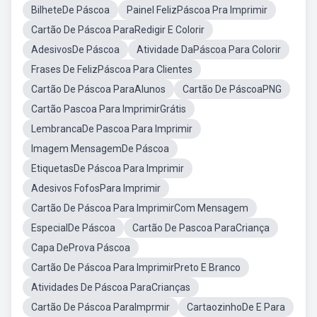
BilheteDe Páscoa
Painel FelizPáscoa Pra Imprimir
Cartão De Páscoa ParaRedigir E Colorir
AdesivosDe Páscoa
Atividade DaPáscoa Para Colorir
Frases De FelizPáscoa Para Clientes
Cartão De Páscoa ParaAlunos
Cartão De PáscoaPNG
Cartão Pascoa Para ImprimirGrátis
LembrancaDe Pascoa Para Imprimir
Imagem MensagemDe Páscoa
EtiquetasDe Páscoa Para Imprimir
Adesivos FofosPara Imprimir
Cartão De Páscoa Para ImprimirCom Mensagem
EspecialDe Páscoa
Cartão De Pascoa ParaCriança
Capa DeProva Páscoa
Cartão De Páscoa Para ImprimirPreto E Branco
Atividades De Páscoa ParaCrianças
Cartão De Páscoa ParaImprmir
CartaozinhoDe E Para