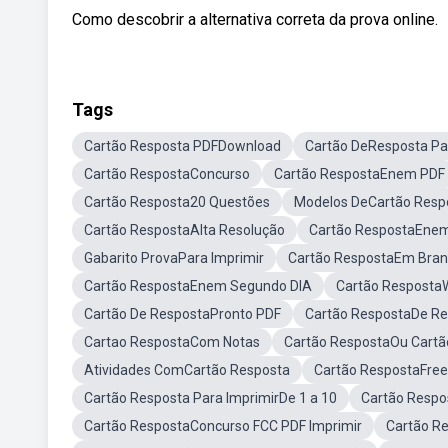
Como descobrir a alternativa correta da prova online.
Tags
Cartão Resposta PDFDownload
Cartão DeResposta Pa
Cartão RespostaConcurso
Cartão RespostaEnem PDF
Cartão Resposta20 Questões
Modelos DeCartão Resp
Cartão RespostaAlta Resolução
Cartão RespostaEnem
Gabarito ProvaPara Imprimir
Cartão RespostaEm Bran
Cartão RespostaEnem Segundo DIA
Cartão Resposta
Cartão De RespostaPronto PDF
Cartão RespostaDe R
Cartao RespostaCom Notas
Cartão RespostaOu Cartã
Atividades ComCartão Resposta
Cartão RespostaFree
Cartão Resposta Para ImprimirDe 1 a 10
Cartão Resp
Cartão RespostaConcurso FCC PDF Imprimir
Cartão R