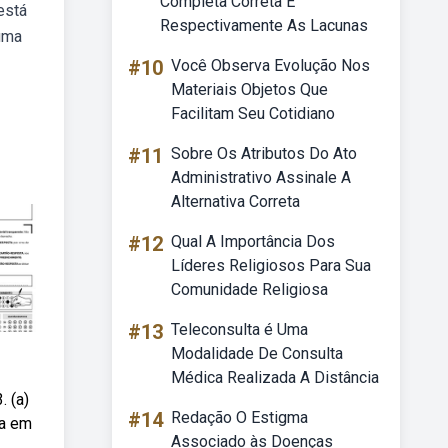
Completa Correta E
está
Respectivamente As Lacunas
 uma
#10
Você Observa Evolução Nos
Materiais Objetos Que
Facilitam Seu Cotidiano
#11
Sobre Os Atributos Do Ato
Administrativo Assinale A
Alternativa Correta
#12
Qual A Importância Dos
Líderes Religiosos Para Sua
Comunidade Religiosa
#13
Teleconsulta é Uma
Modalidade De Consulta
Médica Realizada A Distância
 (a)
#14
Redação O Estigma
va em
Associado às Doenças