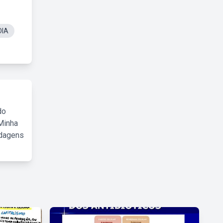
DIA
do
Minha
rdagens