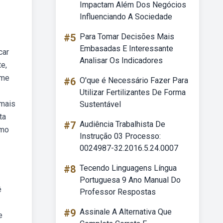
Impactam Além Dos Negócios
Influenciando A Sociedade
#5
Para Tomar Decisões Mais
Embasadas E Interessante
car
Analisar Os Indicadores
e,
ame
#6
O'que é Necessário Fazer Para
Utilizar Fertilizantes De Forma
emais
Sustentável
ta
#7
Audiência Trabalhista De
omo
Instrução 03 Processo:
0024987-32.2016.5.24.0007
#8
Tecendo Linguagens Língua
Portuguesa 9 Ano Manual Do
ê
Professor Respostas
#9
Assinale A Alternativa Que
e