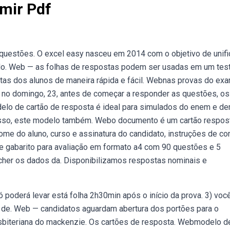
mir Pdf
questões. O excel easy nasceu em 2014 com o objetivo de unifi
odo. Web — as folhas de respostas podem ser usadas em um test
stas dos alunos de maneira rápida e fácil. Webnas provas do ex
e no domingo, 23, antes de começar a responder as questões, os
elo de cartão de resposta é ideal para simulados do enem e d
sso, este modelo também. Webo documento é um cartão respos
ome do aluno, curso e assinatura do candidato, instruções de c
 gabarito para avaliação em formato a4 com 90 questões e 5
ncher os dados da. Disponibilizamos respostas nominais e
 poderá levar está folha 2h30min após o início da prova. 3) voc
 de. Web — candidatos aguardam abertura dos portões para o
resbiteriana do mackenzie. Os cartões de resposta. Webmodelo d