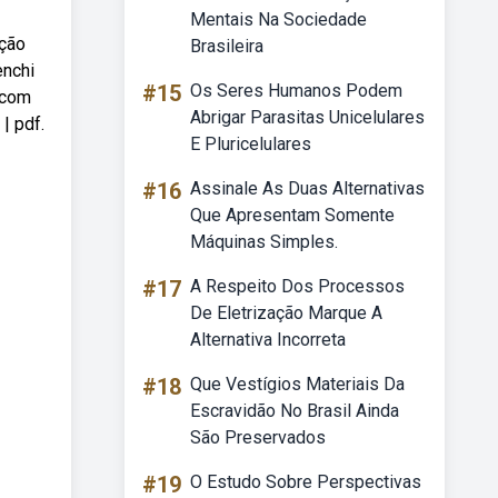
Mentais Na Sociedade
ação
Brasileira
enchi
#15
Os Seres Humanos Podem
 com
Abrigar Parasitas Unicelulares
| pdf.
E Pluricelulares
#16
Assinale As Duas Alternativas
Que Apresentam Somente
Máquinas Simples.
#17
A Respeito Dos Processos
De Eletrização Marque A
Alternativa Incorreta
#18
Que Vestígios Materiais Da
Escravidão No Brasil Ainda
São Preservados
#19
O Estudo Sobre Perspectivas