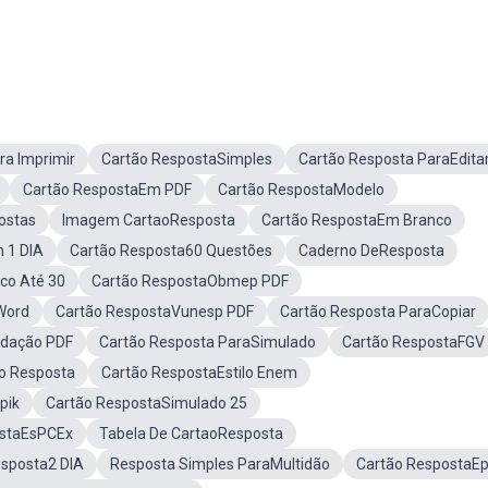
ra Imprimir
Cartão RespostaSimples
Cartão Resposta ParaEdita
Cartão RespostaEm PDF
Cartão RespostaModelo
ostas
Imagem CartaoResposta
Cartão RespostaEm Branco
 1 DIA
Cartão Resposta60 Questões
Caderno DeResposta
co Até 30
Cartão RespostaObmep PDF
Word
Cartão RespostaVunesp PDF
Cartão Resposta ParaCopiar
edação PDF
Cartão Resposta ParaSimulado
Cartão RespostaFGV
o Resposta
Cartão RespostaEstilo Enem
pik
Cartão RespostaSimulado 25
ostaEsPCEx
Tabela De CartaoResposta
esposta2 DIA
Resposta Simples ParaMultidão
Cartão RespostaEp