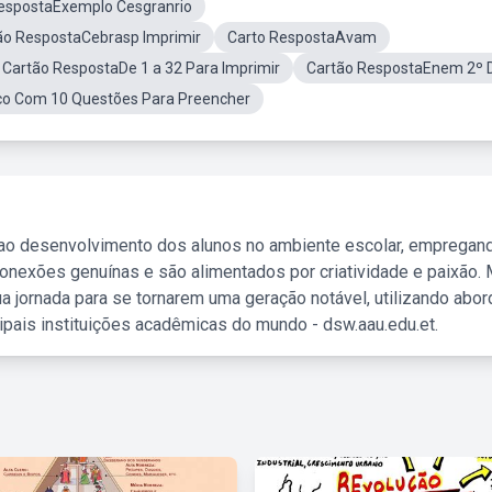
espostaExemplo Cesgranrio
ão RespostaCebrasp Imprimir
Carto RespostaAvam
Cartão RespostaDe 1 a 32 Para Imprimir
Cartão RespostaEnem 2º 
o Com 10 Questões Para Preencher
 ao desenvolvimento dos alunos no ambiente escolar, empregan
nexões genuínas e são alimentados por criatividade e paixão. 
a jornada para se tornarem uma geração notável, utilizando abo
ipais instituições acadêmicas do mundo - dsw.aau.edu.et.