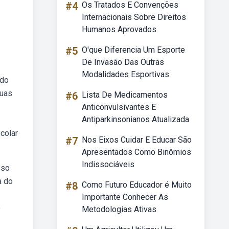
#4
Os Tratados E Convenções
Internacionais Sobre Direitos
Humanos Aprovados
#5
O'que Diferencia Um Esporte
De Invasão Das Outras
Modalidades Esportivas
 do
Suas
#6
Lista De Medicamentos
Anticonvulsivantes E
Antiparkinsonianos Atualizada
colar
#7
Nos Eixos Cuidar E Educar São
Apresentados Como Binômios
Indissociáveis
sso
a do
#8
Como Futuro Educador é Muito
Importante Conhecer As
o
Metodologias Ativas