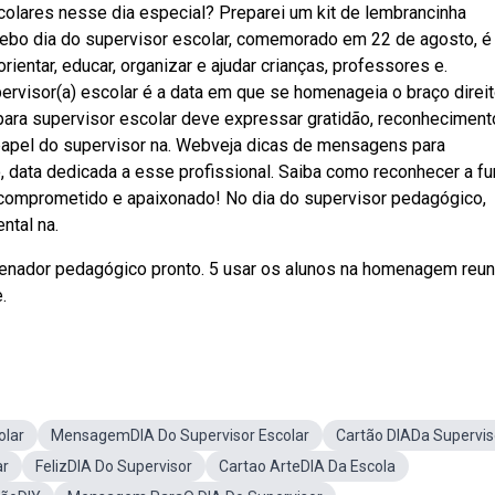
olares nesse dia especial? Preparei um kit de lembrancinha
Webo dia do supervisor escolar, comemorado em 22 de agosto, é
rientar, educar, organizar e ajudar crianças, professores e.
rvisor(a) escolar é a data em que se homenageia o braço direi
ra supervisor escolar deve expressar gratidão, reconheciment
 papel do supervisor na. Webveja dicas de mensagens para
 data dedicada a esse profissional. Saiba como reconhecer a fu
comprometido e apaixonado! No dia do supervisor pedagógico,
ntal na.
enador pedagógico pronto. 5 usar os alunos na homenagem reun
.
olar
MensagemDIA Do Supervisor Escolar
Cartão DIADa Supervis
ar
FelizDIA Do Supervisor
Cartao ArteDIA Da Escola