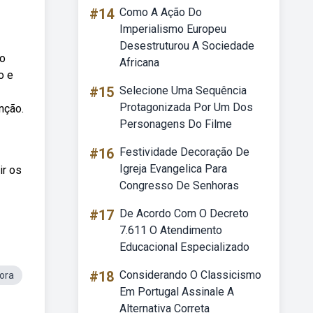
#14
Como A Ação Do
Imperialismo Europeu
Desestruturou A Sociedade
to
Africana
o e
#15
Selecione Uma Sequência
Protagonizada Por Um Dos
nção.
Personagens Do Filme
#16
Festividade Decoração De
Igreja Evangelica Para
ir os
Congresso De Senhoras
#17
De Acordo Com O Decreto
7.611 O Atendimento
Educacional Especializado
#18
Considerando O Classicismo
ora
Em Portugal Assinale A
Alternativa Correta