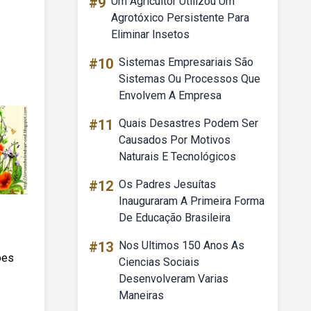
#9
Um Agricultor Utilizou Um
Agrotóxico Persistente Para
Eliminar Insetos
#10
Sistemas Empresariais São
Sistemas Ou Processos Que
Envolvem A Empresa
#11
Quais Desastres Podem Ser
Causados Por Motivos
Naturais E Tecnológicos
#12
Os Padres Jesuítas
Inauguraram A Primeira Forma
De Educação Brasileira
#13
Nos Ultimos 150 Anos As
ões
Ciencias Sociais
Desenvolveram Varias
Maneiras