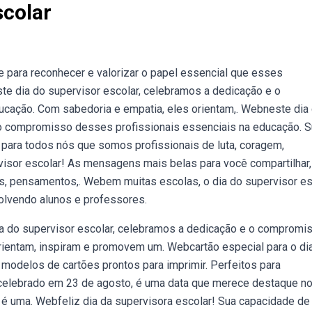
scolar
e para reconhecer e valorizar o papel essencial que esses
 dia do supervisor escolar, celebramos a dedicação e o
cação. Com sabedoria e empatia, eles orientam,. Webneste dia
o compromisso desses profissionais essenciais na educação. 
 para todos nós que somos profissionais de luta, coragem,
visor escolar! As mensagens mais belas para você compartilhar,
ses, pensamentos,. Webem muitas escolas, o dia do supervisor es
volvendo alunos e professores.
ia do supervisor escolar, celebramos a dedicação e o compromi
rientam, inspiram e promovem um. Webcartão especial para o di
 modelos de cartões prontos para imprimir. Perfeitos para
celebrado em 23 de agosto, é uma data que merece destaque n
 é uma. Webfeliz dia da supervisora escolar! Sua capacidade de