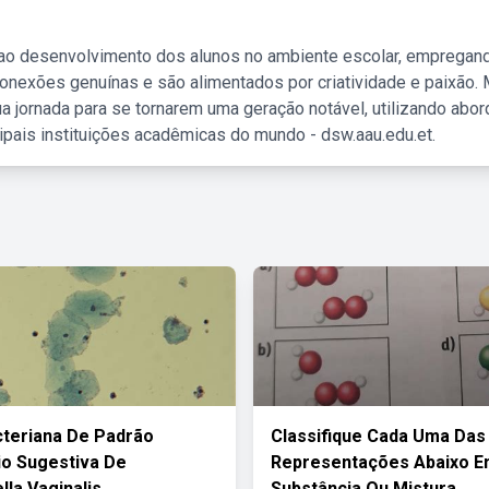
 ao desenvolvimento dos alunos no ambiente escolar, empregan
nexões genuínas e são alimentados por criatividade e paixão. 
a jornada para se tornarem uma geração notável, utilizando abo
ipais instituições acadêmicas do mundo - dsw.aau.edu.et.
cteriana De Padrão
Classifique Cada Uma Das
o Sugestiva De
Representações Abaixo 
lla Vaginalis
Substância Ou Mistura