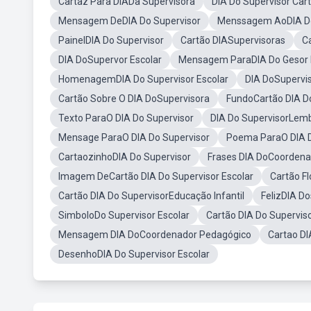
Cartaz Para DIADa Supervisora
DIA Do Supervisor Car
Mensagem DeDIA Do Supervisor
Menssagem AoDIA Do
PainelDIA Do Supervisor
Cartão DIASupervisoras
C
DIA DoSupervor Escolar
Mensagem ParaDIA Do Gesor 
HomenagemDIA Do Supervisor Escolar
DIA DoSupervis
Cartão Sobre O DIA DoSupervisora
FundoCartão DIA Do
Texto ParaO DIA Do Supervisor
DIA Do SupervisorLem
Mensage ParaO DIA Do Supervisor
Poema ParaO DIA D
CartaozinhoDIA Do Supervisor
Frases DIA DoCoordena
Imagem DeCartão DIA Do Supervisor Escolar
Cartão Fl
Cartão DIA Do SupervisorEducação Infantil
FelizDIA Do
SimboloDo Supervisor Escolar
Cartão DIA Do Superviso
Mensagem DIA DoCoordenador Pedagógico
Cartao DI
DesenhoDIA Do Supervisor Escolar