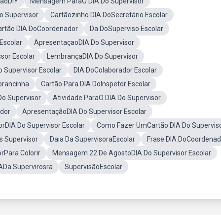
tãoDIY
Mensagem ParaO DIA Do Supervisor
 Supervisor
Cartãozinho DIA DoSecretário Escolar
artão DIA DoCoordenador
Da DoSuperviso Escolar
Escolar
ApresentaçaoDIA Do Supervisor
sor Escolar
LembrançaDIA Do Supervisor
 Supervisor Escolar
DIA DoColaborador Escolar
brancinha
Cartão Para DIA DoInspetor Escolar
o Supervisor
Atividade ParaO DIA Do Supervisor
dor
ApresentaçãoDIA Do Supervisor Escolar
orDIA Do Supervisor Escolar
Como Fazer UmCartão DIA Do Supervis
s Supervisor
Daia Da SupervisoraEscolar
Frase DIA DoCoordenad
rPara Colorir
Mensagem 22 De AgostoDIA Do Supervisor Escolar
ADa Supervirosra
SupervisãoEscolar