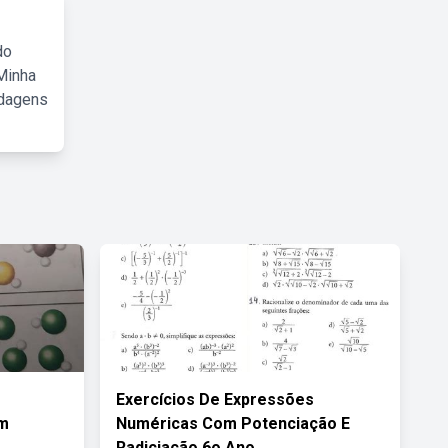
do
Minha
rdagens
Exercícios De Expressões
Em
Numéricas Com Potenciação E
Radiciação 6o Ano