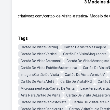
3 Modelos de
criativoaz.com/cartao-de-visita-estetica/ Modelo de C
Tags
Cartão De VisitaPiercing
Cartão De VisitaMassagem
Cartão De VisitaVertical
Cartão De VisitaMaquiadora
Cartão De VisitaArtesanal
Cartão De VisitaMassagista
Cartão De Visita EstéticaAutomotiva
Cartão De Visita
ImagensCartão De Visita
Cartão De VisitaVerniz UV
Cartão De VisitaAteliê
Cartão De VisitaPNG
Cartão 
MicropigmentaçãoCartão De Visita
LaserterapiaCartão
Arte ParaCartão De Visita
Cartão De Visita DeLaserte
Cartão De VisitaRadiestesista
Cartão De VisitaPara Po
Cartão De VisitaCabelereira
Cartao VisitaStudio Esteti