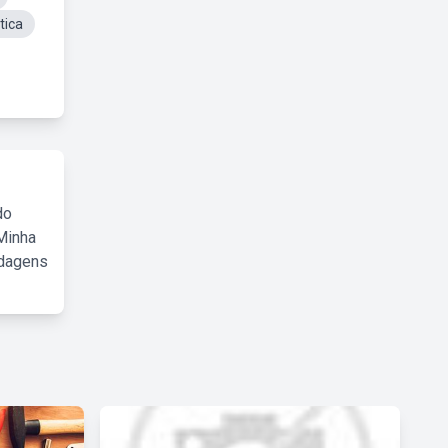
tica
do
Minha
rdagens