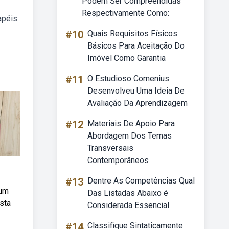
Podem Ser Compreendidas
Respectivamente Como:
apéis.
#10
Quais Requisitos Físicos
Básicos Para Aceitação Do
Imóvel Como Garantia
#11
O Estudioso Comenius
Desenvolveu Uma Ideia De
Avaliação Da Aprendizagem
#12
Materiais De Apoio Para
Abordagem Dos Temas
Transversais
Contemporâneos
#13
Dentre As Competências Qual
 um
Das Listadas Abaixo é
ista
Considerada Essencial
#14
Classifique Sintaticamente