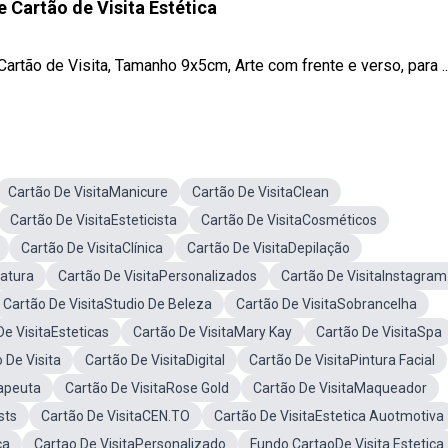
 Cartão de Visita Estética
artão de Visita, Tamanho 9x5cm, Arte com frente e verso, para ..
Cartão De VisitaManicure
Cartão De VisitaClean
Cartão De VisitaEsteticista
Cartão De VisitaCosméticos
Cartão De VisitaClínica
Cartão De VisitaDepilação
Natura
Cartão De VisitaPersonalizados
Cartão De VisitaInstagram
Cartão De VisitaStudio De Beleza
Cartão De VisitaSobrancelha
De VisitaEsteticas
Cartão De VisitaMary Kay
Cartão De VisitaSpa
 De Visita
Cartão De VisitaDigital
Cartão De VisitaPintura Facial
rapeuta
Cartão De VisitaRose Gold
Cartão De VisitaMaqueador
sts
Cartão De VisitaCEN.TO
Cartão De VisitaEstetica Auotmotiva
ca
Cartao De VisitaPersonalizado
Fundo CartaoDe Visita Estetica