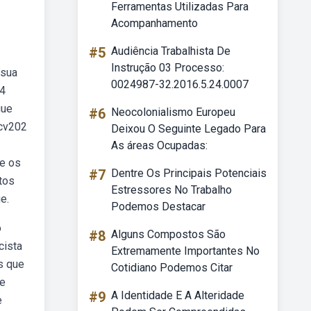
Ferramentas Utilizadas Para
Acompanhamento
#5
Audiência Trabalhista De
Instrução 03 Processo:
 sua
0024987-32.2016.5.24.0007
 4
gue
#6
Neocolonialismo Europeu
 cv202
Deixou O Seguinte Legado Para
As áreas Ocupadas:
re os
#7
Dentre Os Principais Potenciais
tos
Estressores No Trabalho
e.
Podemos Destacar
o
#8
Alguns Compostos São
cista
Extremamente Importantes No
s que
Cotidiano Podemos Citar
de
#9
A Identidade E A Alteridade
e