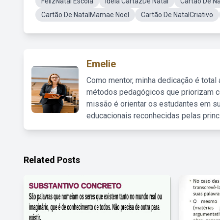
FelizNatal Escola
Ideia CartazDe Natal
Cartão De N
Cartão De NatalMamae Noel
Cartão De NatalCriativo
Emelie
Como mentor, minha dedicação é total
métodos pedagógicos que priorizam co
missão é orientar os estudantes em su
educacionais reconhecidas pelas princ
Related Posts