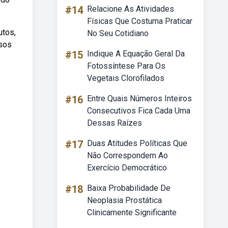
#14
Relacione As Atividades
Físicas Que Costuma Praticar
utos,
No Seu Cotidiano
osos
#15
Indique A Equação Geral Da
Fotossíntese Para Os
Vegetais Clorofilados
#16
Entre Quais Números Inteiros
Consecutivos Fica Cada Uma
Dessas Raízes
#17
Duas Atitudes Políticas Que
Não Correspondem Ao
Exercício Democrático
#18
Baixa Probabilidade De
Neoplasia Prostática
Clinicamente Significante