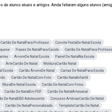
os de alunos atuais e antigos. Ainda faltaram alguns alunos (amig
Cartão De NatalPara Professor
Convite FestaDe Natal Escola
equese
Frases De NatalPara Escola
Cartão De NatalPara Profess
antes
ArvoreDe Natal Escola
Painel De NatalNa Escola
ArteCartão De Natal
MolduraCartão Natal
l Escola
Cartão ÁrvoreDe Natal
Cartaz De NatalPara Escola
rido
Cartão De NatalCom Foto
Cartão NatalInfantil
MuralDe Natal Escola
Cartão De NatalCom Fotos
Cartão De NatalEm PDF
Cartão De NatalArtesanal
ão De NatalEBD Adolescente
Concurso ArtériasCartão De Natal
Cartão De NatalPersonalizado
TemplateCartão De Natal