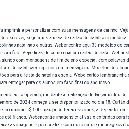
a imprimir e personalizar com suas mensagens de carinho. Veja
e escrever, sugerimos a ideia de cartão de natal com moldura
bolinhas natalinas e outras. Webencontre aqui 33 modelos de ca
zar com foto. Veja dicas de como criar um cartão de natal. Webnes
a alunos com mensagens de fim de ano especial, com palavras 
artões de natal para imprimir com mensagens. Modelos de etiqu
stões para a festa de natal na escola. Webo cartão lembrancinha 
ra entregar para os alunos em fase final do ano letivo.
imento ao cooperado, mediante a realização de lançamentos de
mbro de 2024 começa a ser disponibilizado no dia 18; Cartão 
de, no mínimo, r$ 600, mas pode ter acréscimos, a depender da
de até 6 anos. Webencontre imagens criativas e coloridas para f
. Baixe as imagens e personalize com os nomes e mensagens do