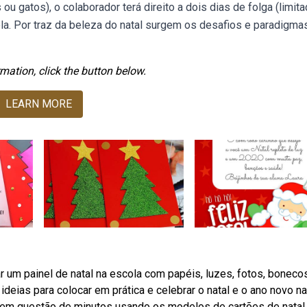
u gatos), o colaborador terá direito a dois dias de folga (limita
la. Por traz da beleza do natal surgem os desafios e paradigma
mation, click the button below.
LEARN MORE
 um painel de natal na escola com papéis, luzes, fotos, boneco
deias para colocar em prática e celebrar o natal e o ano novo na
 em questão de minutos usando os modelos de cartões de natal