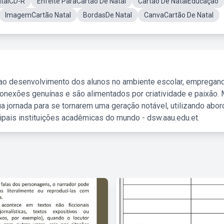
atalCD-R
Enfeite ParaCartão De Natal
Cartão De NatalEducação
ImagemCartão Natal
BordasDe Natal
CanvaCartão De Natal
 ao desenvolvimento dos alunos no ambiente escolar, empregan
nexões genuínas e são alimentados por criatividade e paixão. 
a jornada para se tornarem uma geração notável, utilizando abo
ipais instituições acadêmicas do mundo - dsw.aau.edu.et.