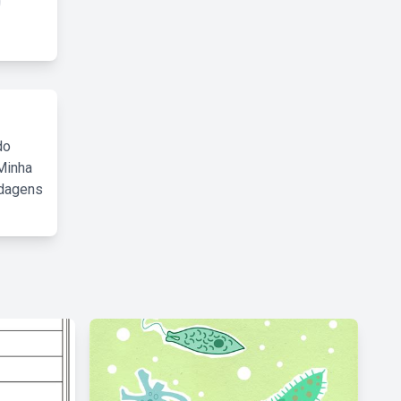
do
Minha
rdagens