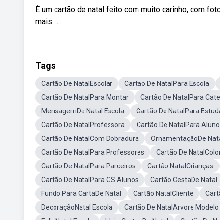
È um cartão de natal feito com muito carinho, com fot
mais ...
Tags
Cartão De NatalEscolar
Cartao De NatalPara Escola
Cartão De NatalPara Montar
Cartão De NatalPara Cat
MensagemDe Natal Escola
Cartão De NatalPara Estud
Cartão De NatalProfessora
Cartão De NatalPara Aluno
Cartão De NatalCom Dobradura
OrnamentaçãoDe Nata
Cartão De NatalPara Professores
Cartão De NatalColo
Cartão De NatalPara Parceiros
Cartão NatalCrianças
Cartão De NatalPara OS Alunos
Cartão CestaDe Natal
Fundo Para CartaDe Natal
Cartão NatalCliente
Cart
DecoraçãoNatal Escola
Cartão De NatalArvore Modelo