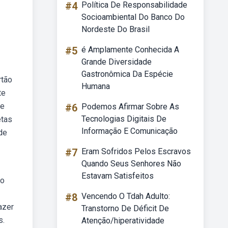
#4
Política De Responsabilidade
Socioambiental Do Banco Do
Nordeste Do Brasil
#5
é Amplamente Conhecida A
Grande Diversidade
Gastronômica Da Espécie
rtão
Humana
te
de
#6
Podemos Afirmar Sobre As
Tecnologias Digitais De
etas
Informação E Comunicação
de
#7
Eram Sofridos Pelos Escravos
Quando Seus Senhores Não
Estavam Satisfeitos
do
#8
Vencendo O Tdah Adulto:
azer
Transtorno De Déficit De
s.
Atenção/hiperatividade