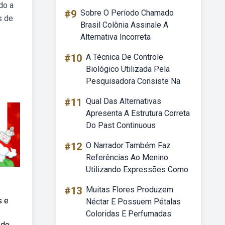
do a
#9
Sobre O Período Chamado
s de
Brasil Colônia Assinale A
Alternativa Incorreta
#10
A Técnica De Controle
Biológico Utilizada Pela
Pesquisadora Consiste Na
#11
Qual Das Alternativas
Apresenta A Estrutura Correta
Do Past Continuous
#12
O Narrador Também Faz
Referências Ao Menino
Utilizando Expressões Como
#13
Muitas Flores Produzem
s e
Néctar E Possuem Pétalas
Coloridas E Perfumadas
 do