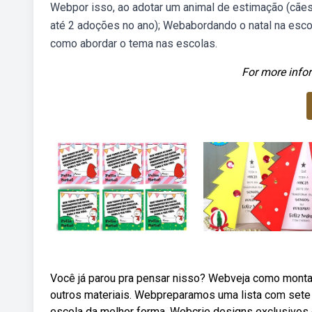
Webpor isso, ao adotar um animal de estimação (cães o
até 2 adoções no ano); Webabordando o natal na esco
como abordar o tema nas escolas.
For more infor
Você já parou pra pensar nisso? Webveja como montar
outros materiais. Webpreparamos uma lista com sete i
escola da melhor forma. Webcrie designs exclusivos