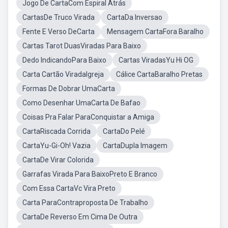
Jogo De CartaCom Espiral Atrás
CartasDe Truco Virada
CartaDa Inversao
Fente E Verso DeCarta
Mensagem CartaFora Baralho
Cartas Tarot DuasViradas Para Baixo
Dedo IndicandoPara Baixo
Cartas ViradasYu Hi OG
Carta Cartão ViradaIgreja
Cálice CartaBaralho Pretas
Formas De Dobrar UmaCarta
Como Desenhar UmaCarta De Bafao
Coisas Pra Falar ParaConquistar a Amiga
CartaRiscada Corrida
CartaDo Pelé
CartaYu-Gi-Oh! Vazia
CartaDupla Imagem
CartaDe Virar Colorida
Garrafas Virada Para BaixoPreto E Branco
Com Essa CartaVc Vira Preto
Carta ParaContraproposta De Trabalho
CartaDe Reverso Em Cima De Outra