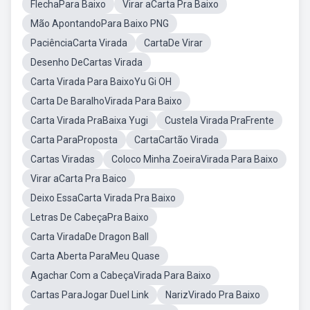
FlechaPara Baixo
Virar aCarta Pra Baixo
Mão ApontandoPara Baixo PNG
PaciênciaCarta Virada
CartaDe Virar
Desenho DeCartas Virada
Carta Virada Para BaixoYu Gi OH
Carta De BaralhoVirada Para Baixo
Carta Virada PraBaixa Yugi
Custela Virada PraFrente
Carta ParaProposta
CartaCartão Virada
Cartas Viradas
Coloco Minha ZoeiraVirada Para Baixo
Virar aCarta Pra Baico
Deixo EssaCarta Virada Pra Baixo
Letras De CabeçaPra Baixo
Carta ViradaDe Dragon Ball
Carta Aberta ParaMeu Quase
Agachar Com a CabeçaVirada Para Baixo
Cartas ParaJogar Duel Link
NarizVirado Pra Baixo