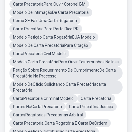
Carta PrecatóriaPara Ouvir Coronel BM
Modelo De IntimaçãoDe Carta Precatória
Como SE Faz UmaCarta Rogatória
Carta PrecatóriaPara Porto Rico PR
Modelo Petição Carta RogatóriaEUA Modelo
Modelo De Carta PrecatóriaPara Citação
CartaPrecatoria Civil Modelo
Modelo Carta PrecatóriaPara Ouvir Testemunhas No Inss
Petição Sobre Requerimento De CumprimentoDe Carta
Precatória No Processo
Modelo DeOficio Solicitando Carta Precatóriacarta
Precatória
CartaPrecatoria Criminal Modelo
Carta Precatória
Partes NaCarta Precatória
Carta PrecatóriaJustiça
CartasRogatorias Precatorias Arbitral
Carta Precatória Carta Rogatória E Carta DeOrdem
Modelo Petição DistribuiçãoCarta Precatória