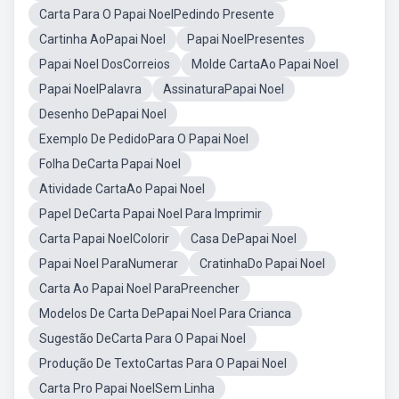
Carta Para O Papai NoelPedindo Presente
Cartinha AoPapai Noel
Papai NoelPresentes
Papai Noel DosCorreios
Molde CartaAo Papai Noel
Papai NoelPalavra
AssinaturaPapai Noel
Desenho DePapai Noel
Exemplo De PedidoPara O Papai Noel
Folha DeCarta Papai Noel
Atividade CartaAo Papai Noel
Papel DeCarta Papai Noel Para Imprimir
Carta Papai NoelColorir
Casa DePapai Noel
Papai Noel ParaNumerar
CratinhaDo Papai Noel
Carta Ao Papai Noel ParaPreencher
Modelos De Carta DePapai Noel Para Crianca
Sugestão DeCarta Para O Papai Noel
Produção De TextoCartas Para O Papai Noel
Carta Pro Papai NoelSem Linha