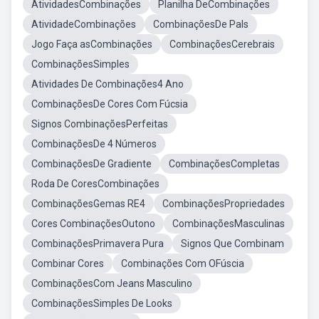
AtividadesCombinações
Planilha DeCombinações
AtividadeCombinações
CombinaçõesDe Pals
Jogo Faça asCombinações
CombinaçõesCerebrais
CombinaçõesSimples
Atividades De Combinações4 Ano
CombinaçõesDe Cores Com Fúcsia
Signos CombinaçõesPerfeitas
CombinaçõesDe 4 Números
CombinaçõesDe Gradiente
CombinaçõesCompletas
Roda De CoresCombinações
CombinaçõesGemas RE4
CombinaçõesPropriedades
Cores CombinaçõesOutono
CombinaçõesMasculinas
CombinaçõesPrimavera Pura
Signos Que Combinam
Combinar Cores
Combinações Com OFúscia
CombinaçõesCom Jeans Masculino
CombinaçõesSimples De Looks