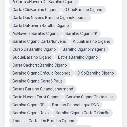
A Carta aNuvem Do Baralho Cigano
Carta CãoBaralho Cigano
O CãoBaralho Cigano
Carta Das Nuvens Baralho CiganoEspadas
Carta DaNuvem Baralho Cigano
AsNuvens Baralho Cigano
Baralho Cigano4K
Baralho Cigano CartaNunvens
A LuaBaralho Cigano
Curso DeBaralho Cigano
Baralho CiganoImagens
BuqueBaralho Cigano
EstrelaBaralho Cigano
Carta CachorroBaralho Cigano
Baralho CiganoOráculo Redondo
O SolBaralho Cigano
Baralho Cigano Carta6 Paus
Cartas Baralho CiganoLenormand
Carta NuvensTarot Cigano
Baralho CiganoObstaculos
Baralho CiganoREI
Baralho CiganoLeque PNG
Baralho CiganoRoxo
Baralho Cigano CartaO Caixão
Todas asCartas Do Baralho Cigano