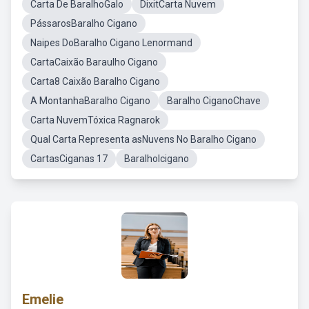
Carta De BaralhoGalo
DixitCarta Nuvem
PássarosBaralho Cigano
Naipes DoBaralho Cigano Lenormand
CartaCaixão Baraulho Cigano
Carta8 Caixão Baralho Cigano
A MontanhaBaralho Cigano
Baralho CiganoChave
Carta NuvemTóxica Ragnarok
Qual Carta Representa asNuvens No Baralho Cigano
CartasCiganas 17
BaralhoIcigano
Emelie