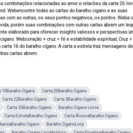
as combinações relacionadas ao amor e relacões da carta 26 liv
and. Webencontre todas as cartas do baralho cigano e as suas
s com as outras, os seus pontos negativos, os pontos. Weba c
a vida, porém suas combinações com outras cartas abrem um leq
nte elaborado para oferecer insights valiosos e perspectivas ú
igano. Webcoração + cruz = fé e estabilidade espiritual; Cruz +
arta 16 do baralho cigano: A carta a estrela traz mensagens de
tras cartas abrem.
a 10Baralho Cigano
Carta 20Baralho Cigano
Carta 22Baralho Cigano
Carta 3Baralho Cigano
Carta 35Baralho Cigano
Baralho Cigano Livros
Carta EstrelaBaralho Cigano
Carta ÂncoraBaralho Cigano
liancaBaralho Cigano
Baralho CiganoLivrp
ano
Baralho Cigano LivroHistórico
Carta EnvelopeBaralho Cigano