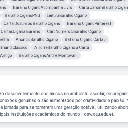
gano
Baralho CiganoAcompanha Livro
Carta JardimBaralho Ciga
Baralho CiganoPNG
LeituraBaralho Cigano
Carta DosLivros Baralho Cigano
Baralho CiganoPinterest
CartasCigana Baralho
Cart Numero 5Baralho Cigano
melha
AnuncioBaralho Cigano
Bafalho Cigano Carta5
rmand Clássico
A TorreBaralho Cigano a Carta
 Antigo
Baralho CiganoAndré Montovani
 ao desenvolvimento dos alunos no ambiente escolar, empregan
nexões genuínas e são alimentados por criatividade e paixão. 
a jornada para se tornarem uma geração notável, utilizando abo
ipais instituições acadêmicas do mundo - dsw.aau.edu.et.