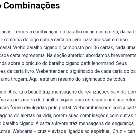
no Combinações
nas. Temos a combinação do baralho cigano completa, da cart
 exemplos de jogo com a carta do livro. para acessar o curso
 canal. Webo baralho cigano é composto por 36 cartas, cada um
 cada carta representa: Na seção anterior, abordamos brevement
nda sobre o oráculo do baralho cigano petit lenormand. Seus
es da carta livro. Webentender o significado de cada carta do ba
 uma tiragem. Aqui está um resumo do significado de todas.
no: A carta o buquê traz mensagens de realizações na vida, po
ra as previsões do baralho cigano para os signos nos aspecto
ituras foram divulgadas pelo portal. Webcombinações com a cart
nsagens de alertas na vida, porém suas combinações com outras 
baralho cigano: A carta a árvore traz mensagens de segurança,
as. Webcarta + cruz = avisos ligados ao espiritual; Cruz + cart