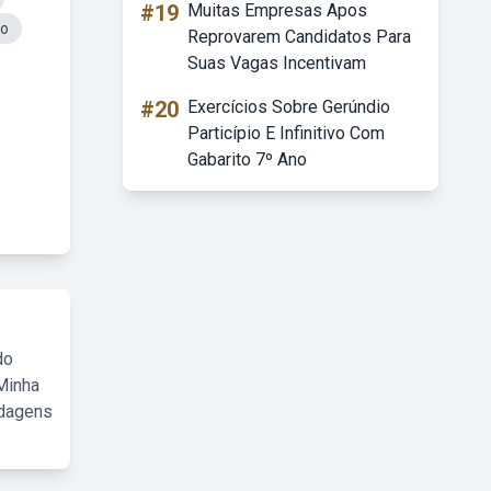
#19
Muitas Empresas Apos
no
Reprovarem Candidatos Para
Suas Vagas Incentivam
#20
Exercícios Sobre Gerúndio
Particípio E Infinitivo Com
Gabarito 7º Ano
do
Minha
rdagens