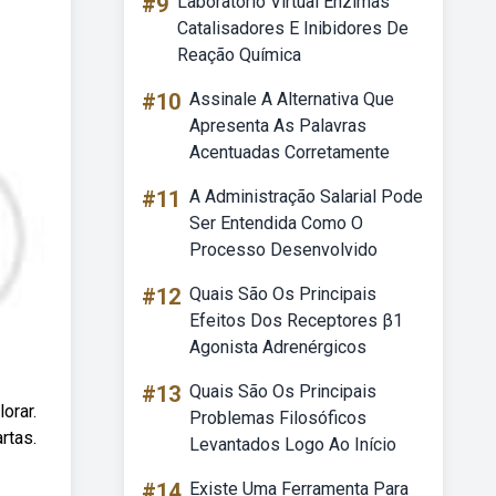
#9
Laboratório Virtual Enzimas
Catalisadores E Inibidores De
Reação Química
#10
Assinale A Alternativa Que
Apresenta As Palavras
Acentuadas Corretamente
#11
A Administração Salarial Pode
Ser Entendida Como O
Processo Desenvolvido
#12
Quais São Os Principais
Efeitos Dos Receptores β1
Agonista Adrenérgicos
#13
Quais São Os Principais
orar.
Problemas Filosóficos
rtas.
Levantados Logo Ao Início
#14
Existe Uma Ferramenta Para