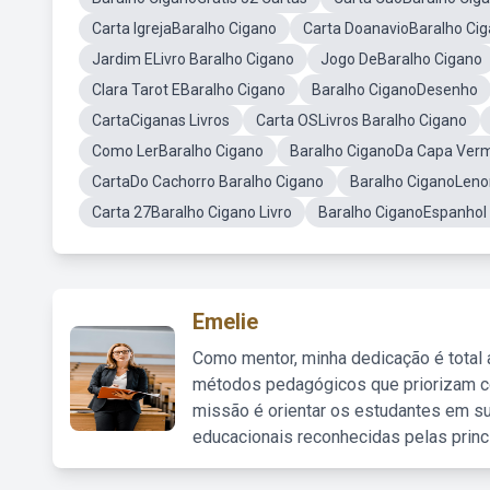
Carta IgrejaBaralho Cigano
Carta DoanavioBaralho Ci
Jardim ELivro Baralho Cigano
Jogo DeBaralho Cigano
Clara Tarot EBaralho Cigano
Baralho CiganoDesenho
CartaCiganas Livros
Carta OSLivros Baralho Cigano
Como LerBaralho Cigano
Baralho CiganoDa Capa Ver
CartaDo Cachorro Baralho Cigano
Baralho CiganoLeno
Carta 27Baralho Cigano Livro
Baralho CiganoEspanhol
Emelie
Como mentor, minha dedicação é total
métodos pedagógicos que priorizam co
missão é orientar os estudantes em su
educacionais reconhecidas pelas princ