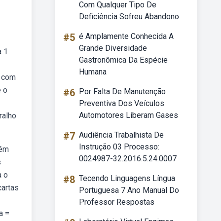
Com Qualquer Tipo De
Deficiência Sofreu Abandono
#5
é Amplamente Conhecida A
Grande Diversidade
a 1
Gastronômica Da Espécie
Humana
a com
e o
#6
Por Falta De Manutenção
Preventiva Dos Veículos
Automotores Liberam Gases
ralho
#7
Audiência Trabalhista De
Instrução 03 Processo:
rém
0024987-32.2016.5.24.0007
s
a o
#8
Tecendo Linguagens Língua
cartas
Portuguesa 7 Ano Manual Do
Professor Respostas
a =