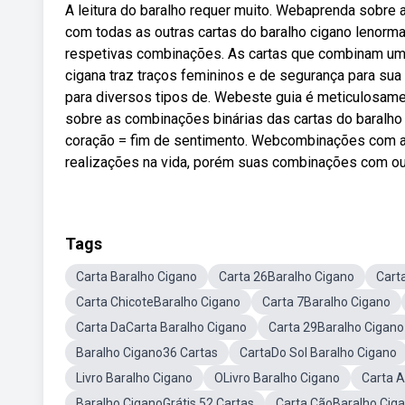
A leitura do baralho requer muito. Webaprenda sobre 
com todas as outras cartas do baralho cigano lenorm
respetivas combinações. As cartas que combinam uma
cigana traz traços femininos e de segurança para su
para diversos tipos de. Webeste guia é meticulosame
sobre as combinações binárias das cartas do baralho c
coração = fim de sentimento. Webcombinações com a c
realizações na vida, porém suas combinações com ou
Tags
Carta Baralho Cigano
Carta 26Baralho Cigano
Cart
Carta ChicoteBaralho Cigano
Carta 7Baralho Cigano
Carta DaCarta Baralho Cigano
Carta 29Baralho Cigano
Baralho Cigano36 Cartas
CartaDo Sol Baralho Cigano
Livro Baralho Cigano
OLivro Baralho Cigano
Carta A
Baralho CiganoGrátis 52 Cartas
Carta CãoBaralho Cig