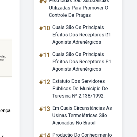
#9
Pesticidas São Substâncias
Utilizadas Para Promover O
Controle De Pragas
#10
Quais São Os Principais
Efeitos Dos Receptores ß1
Agonista Adrenérgicos
#11
Quais São Os Principais
Efeitos Dos Receptores B1
Agonista Adrenérgicos
#12
Estatuto Dos Servidores
Públicos Do Município De
Teresina Nº 2.138/1992.
#13
Em Quais Circunstâncias As
sença
Usinas Termelétricas São
Acionadas No Brasil
#14
Produção Do Conhecimento