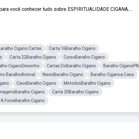
a você conhecer tudo sobre ESPIRITUALIDADE CIGANA, ...
aralho Cigano Cartas
Carta 16Baralho Cigano
no
Carta 22Baralho Cigano
CursoBaralho Cigano
alho CiganoDesenho
Cartas DoBaralho Cigano
Baralho CiganoP
ano BaralhoAnimal
NavioBaralho Cigano
Baralho Ciganoa Casa
igano
CaosBaralho Cigano
MetodosBaralho Cigano
ImagensBaralho Cigano
Carta 30Baralho Cigano
A FoiceBaralho Cigano