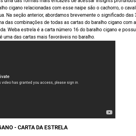
as uma das formas mais eficazes de acessar insights profundos
ralho cigano relacionadas com esse naipe são o cachorro, o caval
a lua. Na seção anterior, abordamos brevemente o significado das
a das combinações de todas as cartas do baralho cigano com a
cada. Weba estrela é a carta número 16 do baralho cigano e poss
 é uma das cartas mais favoráveis no baralho.
GANO - CARTA DA ESTRELA