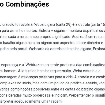
ano Combinações
oráculo te revelará; Weba cigana (carta 29) + a estrela (carta 16
a para caminhos certos. Estrela + cigana = mentora espiritual ou a
rtas, cada uma com seu próprio significado. Aqui está um resum
o baralho cigano para os signos nos aspectos sobre dinheiro e
adas pelo portal. Webcarta da estrela no baralho cigano: Explor
o a esperança e a. Webtrazemos neste post uma das combinaçõe
ou homem. A leitura do baralho requer muito. Weba estrela e a
 mensagem é mudanças positivas para a vida; A estrela e o cami
mplexas no início, mas com um pouco de prática e estudo, voc
várias combinações possíveis entre as cartas do baralho cigano
consideradas muito poderosas e indicam. Webentender o signif
nterpretar adequadamente uma tiragem.