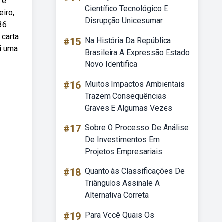
 é
Científico Tecnológico E
eiro,
Disrupção Unicesumar
 36
 carta
#15
Na História Da República
ui uma
Brasileira A Expressão Estado
Novo Identifica
#16
Muitos Impactos Ambientais
Trazem Consequências
Graves E Algumas Vezes
#17
Sobre O Processo De Análise
De Investimentos Em
Projetos Empresariais
#18
Quanto às Classificações De
Triângulos Assinale A
Alternativa Correta
#19
Para Você Quais Os