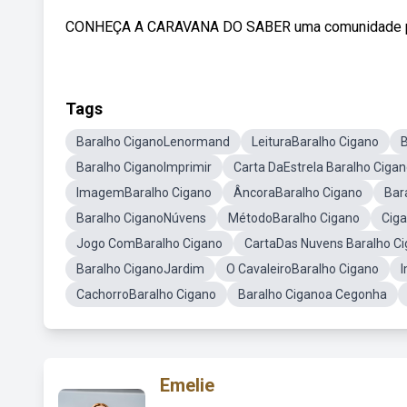
CONHEÇA A CARAVANA DO SABER uma comunidade par
Tags
Baralho CiganoLenormand
LeituraBaralho Cigano
B
Baralho CiganoImprimir
Carta DaEstrela Baralho Ciga
ImagemBaralho Cigano
ÂncoraBaralho Cigano
Bar
Baralho CiganoNúvens
MétodoBaralho Cigano
Cig
Jogo ComBaralho Cigano
CartaDas Nuvens Baralho C
Baralho CiganoJardim
O CavaleiroBaralho Cigano
CachorroBaralho Cigano
Baralho Ciganoa Cegonha
Emelie