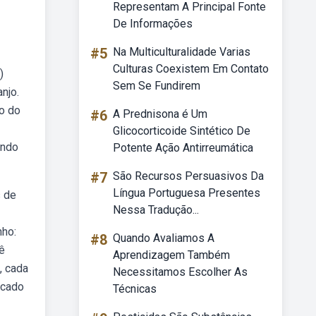
Representam A Principal Fonte
De Informações
#5
Na Multiculturalidade Varias
Culturas Coexistem Em Contato
)
Sem Se Fundirem
njo.
o do
#6
A Prednisona é Um
Glicocorticoide Sintético De
ando
Potente Ação Antirreumática
#7
São Recursos Persuasivos Da
Língua Portuguesa Presentes
s de
Nessa Tradução...
nho:
#8
Quando Avaliamos A
ê
Aprendizagem Também
, cada
Necessitamos Escolher As
icado
Técnicas