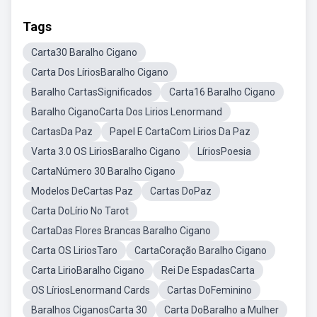
Tags
Carta30 Baralho Cigano
Carta Dos LíriosBaralho Cigano
Baralho CartasSignificados
Carta16 Baralho Cigano
Baralho CiganoCarta Dos Lirios Lenormand
CartasDa Paz
Papel E CartaCom Lirios Da Paz
Varta 3.0 OS LiriosBaralho Cigano
LíriosPoesia
CartaNúmero 30 Baralho Cigano
Modelos DeCartas Paz
Cartas DoPaz
Carta DoLírio No Tarot
CartaDas Flores Brancas Baralho Cigano
Carta OS LiriosTaro
CartaCoração Baralho Cigano
Carta LirioBaralho Cigano
Rei De EspadasCarta
OS LíriosLenormand Cards
Cartas DoFeminino
Baralhos CiganosCarta 30
Carta DoBaralho a Mulher