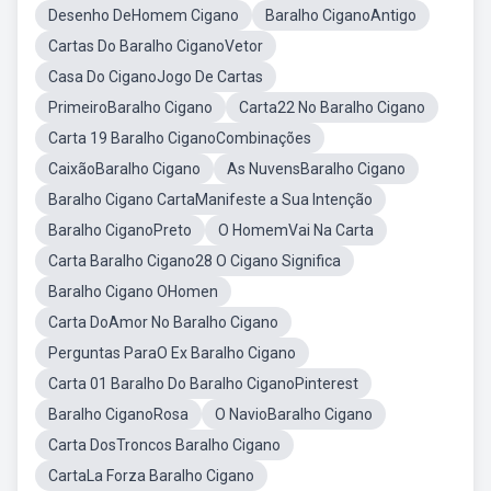
Desenho DeHomem Cigano
Baralho CiganoAntigo
Cartas Do Baralho CiganoVetor
Casa Do CiganoJogo De Cartas
PrimeiroBaralho Cigano
Carta22 No Baralho Cigano
Carta 19 Baralho CiganoCombinações
CaixãoBaralho Cigano
As NuvensBaralho Cigano
Baralho Cigano CartaManifeste a Sua Intenção
Baralho CiganoPreto
O HomemVai Na Carta
Carta Baralho Cigano28 O Cigano Significa
Baralho Cigano OHomen
Carta DoAmor No Baralho Cigano
Perguntas ParaO Ex Baralho Cigano
Carta 01 Baralho Do Baralho CiganoPinterest
Baralho CiganoRosa
O NavioBaralho Cigano
Carta DosTroncos Baralho Cigano
CartaLa Forza Baralho Cigano