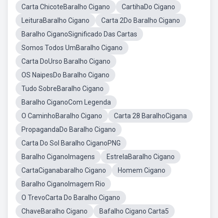
Carta ChicoteBaralho Cigano
CartihaDo Cigano
LeituraBaralho Cigano
Carta 2Do Baralho Cigano
Baralho CiganoSignificado Das Cartas
Somos Todos UmBaralho Cigano
Carta DoUrso Baralho Cigano
OS NaipesDo Baralho Cigano
Tudo SobreBaralho Cigano
Baralho CiganoCom Legenda
O CaminhoBaralho Cigano
Carta 28 BaralhoCigana
PropagandaDo Baralho Cigano
Carta Do Sol Baralho CiganoPNG
Baralho CiganoImagens
EstrelaBaralho Cigano
CartaCiganabaralho Cigano
Homem Cigano
Baralho CiganoImagem Rio
O TrevoCarta Do Baralho Cigano
ChaveBaralho Cigano
Bafalho Cigano Carta5