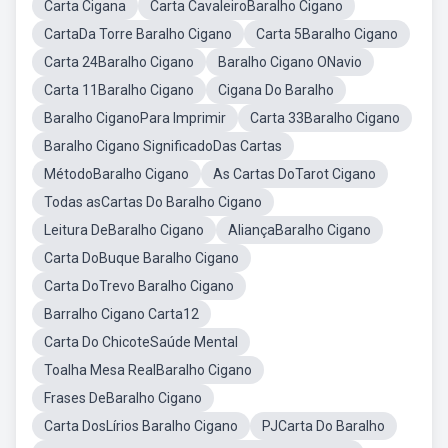
Carta Cigana
Carta CavaleiroBaralho Cigano
CartaDa Torre Baralho Cigano
Carta 5Baralho Cigano
Carta 24Baralho Cigano
Baralho Cigano ONavio
Carta 11Baralho Cigano
Cigana Do Baralho
Baralho CiganoPara Imprimir
Carta 33Baralho Cigano
Baralho Cigano SignificadoDas Cartas
MétodoBaralho Cigano
As Cartas DoTarot Cigano
Todas asCartas Do Baralho Cigano
Leitura DeBaralho Cigano
AliançaBaralho Cigano
Carta DoBuque Baralho Cigano
Carta DoTrevo Baralho Cigano
Barralho Cigano Carta12
Carta Do ChicoteSaúde Mental
Toalha Mesa RealBaralho Cigano
Frases DeBaralho Cigano
Carta DosLírios Baralho Cigano
PJCarta Do Baralho