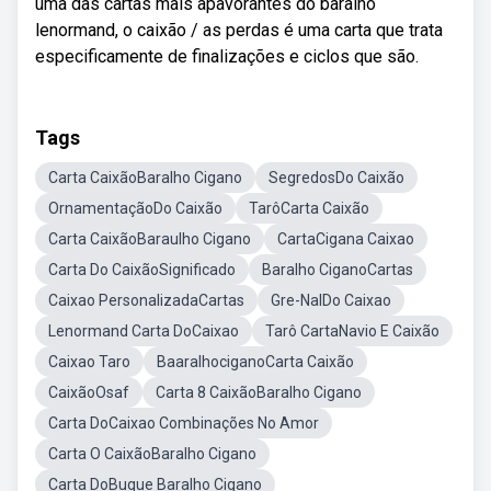
uma das cartas mais apavorantes do baralho
lenormand, o caixão / as perdas é uma carta que trata
especificamente de finalizações e ciclos que são.
Tags
Carta CaixãoBaralho Cigano
SegredosDo Caixão
OrnamentaçãoDo Caixão
TarôCarta Caixão
Carta CaixãoBaraulho Cigano
CartaCigana Caixao
Carta Do CaixãoSignificado
Baralho CiganoCartas
Caixao PersonalizadaCartas
Gre-NalDo Caixao
Lenormand Carta DoCaixao
Tarô CartaNavio E Caixão
Caixao Taro
BaaralhociganoCarta Caixão
CaixãoOsaf
Carta 8 CaixãoBaralho Cigano
Carta DoCaixao Combinações No Amor
Carta O CaixãoBaralho Cigano
Carta DoBuque Baralho Cigano