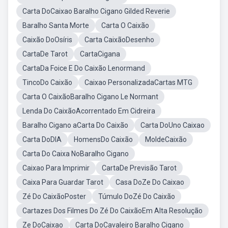
Carta DoCaixao Baralho Cigano Gilded Reverie
Baralho Santa Morte
Carta O Caixão
Caixão DoOsíris
Carta CaixãoDesenho
CartaDe Tarot
CartaCigana
CartaDa Foice E Do Caixão Lenormand
TincoDo Caixão
Caixao PersonalizadaCartas MTG
Carta O CaixãoBaralho Cigano Le Normant
Lenda Do CaixãoAcorrentado Em Cidreira
Baralho Cigano aCarta Do Caixão
Carta DoUno Caixao
Carta DoDIA
HomensDo Caixão
MoldeCaixão
Carta Do Caixa NoBaralho Cigano
Caixao Para Imprimir
CartaDe Previsão Tarot
Caixa Para Guardar Tarot
Casa DoZe Do Caixao
Zé Do CaixãoPoster
Túmulo DoZé Do Caixão
Cartazes Dos Filmes Do Zé Do CaixãoEm Alta Resolução
Ze DoCaixao
Carta DoCavaleiro Baralho Cigano