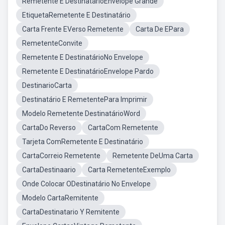
Remetente E DestinatárioEnvelope Grande
EtiquetaRemetente E Destinatário
Carta Frente EVerso Remetente
Carta De EPara
RemetenteConvite
Remetente E DestinatárioNo Envelope
Remetente E DestinatárioEnvelope Pardo
DestinarioCarta
Destinatário E RemetentePara Imprimir
Modelo Remetente DestinatárioWord
CartaDo Reverso
CartaCom Remetente
Tarjeta ComRemetente E Destinatário
CartaCorreio Remetente
Remetente DeUma Carta
CartaDestinaario
Carta RemetenteExemplo
Onde Colocar ODestinatário No Envelope
Modelo CartaRemitente
CartaDestinatario Y Remitente