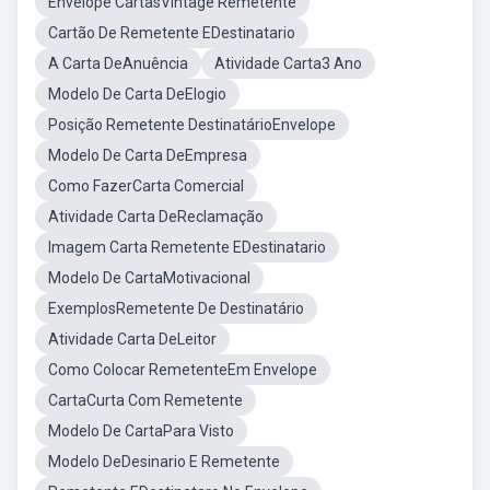
Envelope CartasVintage Remetente
Cartão De Remetente EDestinatario
A Carta DeAnuência
Atividade Carta3 Ano
Modelo De Carta DeElogio
Posição Remetente DestinatárioEnvelope
Modelo De Carta DeEmpresa
Como FazerCarta Comercial
Atividade Carta DeReclamação
Imagem Carta Remetente EDestinatario
Modelo De CartaMotivacional
ExemplosRemetente De Destinatário
Atividade Carta DeLeitor
Como Colocar RemetenteEm Envelope
CartaCurta Com Remetente
Modelo De CartaPara Visto
Modelo DeDesinario E Remetente