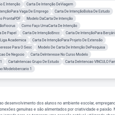
o E Intenção
Carta De Intenção DeViagem
ntençãoPara Vaga De Emprego
Carta De IntençãoBolsa De Estudo
ão ProntaPDF
Modelo DaCarta De Intenção
çãoFiocrus
Como Faço UmaCarta De Intenção
 De Papel
Carta De IntençãoBncc
Carta De IntençãoPara Berçári
 Liga Academica
Carta De IntençãoPara Projeto De Extensão
teresse Para O Sesc
Modelo De Carta De Intenção DePesquisa
cao De Negocio
Carta DeInteresse No Curso Modelo
B1
CartaIntencao Grupo De Estudo
Carta DeIntencao VINCULO Fam
ao Modelobercario 1
 ao desenvolvimento dos alunos no ambiente escolar, empregan
nexões genuínas e são alimentados por criatividade e paixão. 