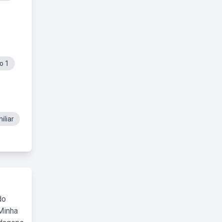
o 1
iliar
do
Minha