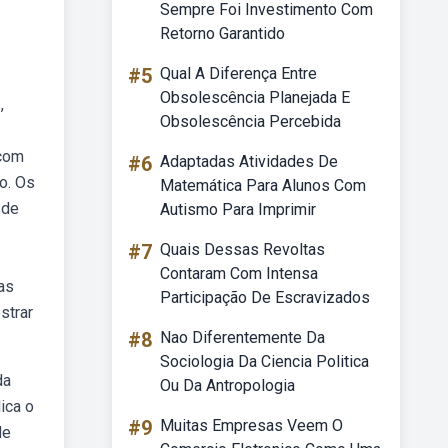
Sempre Foi Investimento Com
Retorno Garantido
#5
Qual A Diferença Entre
Obsolescência Planejada E
,
Obsolescência Percebida
 com
#6
Adaptadas Atividades De
o. Os
Matemática Para Alunos Com
 de
Autismo Para Imprimir
#7
Quais Dessas Revoltas
Contaram Com Intensa
as
Participação De Escravizados
strar
#8
Nao Diferentemente Da
Sociologia Da Ciencia Politica
da
Ou Da Antropologia
ica o
#9
Muitas Empresas Veem O
de