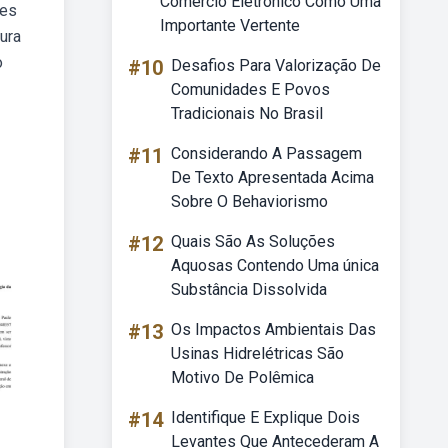
Comercio Eletronico Como Uma
res
Importante Vertente
ura
o
#10
Desafios Para Valorização De
Comunidades E Povos
Tradicionais No Brasil
#11
Considerando A Passagem
De Texto Apresentada Acima
Sobre O Behaviorismo
#12
Quais São As Soluções
Aquosas Contendo Uma única
Substância Dissolvida
#13
Os Impactos Ambientais Das
Usinas Hidrelétricas São
Motivo De Polêmica
#14
Identifique E Explique Dois
Levantes Que Antecederam A