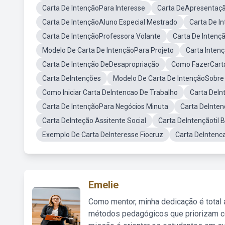
Carta De IntençãoPara Interesse
Carta DeApresentaçã
Carta De IntençãoAluno Especial Mestrado
Carta De I
Carta De IntençãoProfessora Volante
Carta De Intenç
Modelo De Carta De IntençãoPara Projeto
Carta Inten
Carta De Intenção DeDesapropriação
Como FazerCarta
Carta DeIntenções
Modelo De Carta De IntençãoSobre
Como Iniciar Carta DeIntencao De Trabalho
Carta DeIn
Carta De IntençãoPara Negócios Minuta
Carta DeInten
Carta DeInteção Assitente Social
Carta DeIntençãotil 
Exemplo De Carta DeInteresse Fiocruz
Carta DeIntenc
Emelie
Como mentor, minha dedicação é total
métodos pedagógicos que priorizam co