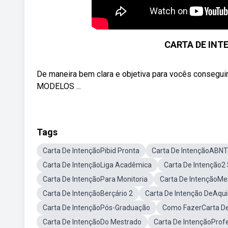
CARTA DE INTE
De maneira bem clara e objetiva para vocês consegui
MODELOS ...
Tags
Carta De IntençãoPibid Pronta
Carta De IntençãoABNT
Carta De IntençãoLiga Acadêmica
Carta De Intenção2
Carta De IntençãoPara Monitoria
Carta De IntençãoMe
Carta De IntençãoBerçário 2
Carta De Intenção DeAqui
Carta De IntençãoPós-Graduação
Como FazerCarta De
Carta De IntençãoDo Mestrado
Carta De IntençãoPro