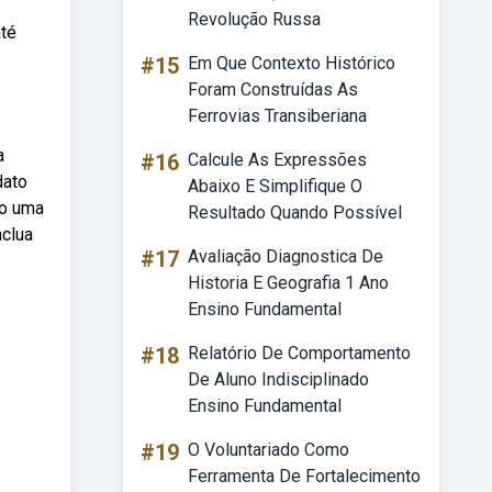
Revolução Russa
até
#15
Em Que Contexto Histórico
Foram Construídas As
Ferrovias Transiberiana
a
#16
Calcule As Expressões
dato
Abaixo E Simplifique O
do uma
Resultado Quando Possível
nclua
#17
Avaliação Diagnostica De
Historia E Geografia 1 Ano
Ensino Fundamental
#18
Relatório De Comportamento
De Aluno Indisciplinado
Ensino Fundamental
#19
O Voluntariado Como
Ferramenta De Fortalecimento