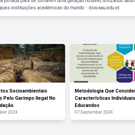
a jornada para se tornarem uma geração notável, utilizando abo
ipais instituições acadêmicas do mundo - dsw.aau.edu.et.
tos Socioambientais
Metodologia Que Conside
 Pelo Garimpo Ilegal No
Características Individuai
edação
Educandos
ber 2024
07 September 2024