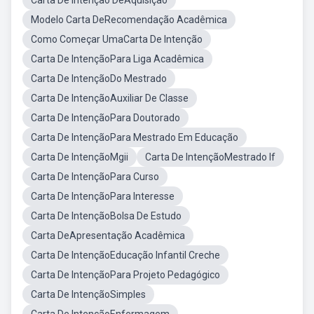
Carta De Intenção DeAquisição
Modelo Carta DeRecomendação Acadêmica
Como Começar UmaCarta De Intenção
Carta De IntençãoPara Liga Acadêmica
Carta De IntençãoDo Mestrado
Carta De IntençãoAuxiliar De Classe
Carta De IntençãoPara Doutorado
Carta De IntençãoPara Mestrado Em Educação
Carta De IntençãoMgii
Carta De IntençãoMestrado If
Carta De IntençãoPara Curso
Carta De IntençãoPara Interesse
Carta De IntençãoBolsa De Estudo
Carta DeApresentação Acadêmica
Carta De IntençãoEducação Infantil Creche
Carta De IntençãoPara Projeto Pedagógico
Carta De IntençãoSimples