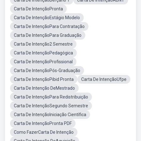
Carta De IntençãoBerçário 1
Carta De IntençãoABNT
Carta De IntençãoPronta
Carta De IntençãoEstágio Modelo
Carta De IntençãoPara Contratação
Carta De IntençãoPara Graduação
Carta De Intenção2 Semestre
Carta De IntençãoPedagógica
Carta De IntençãoProfissional
Carta De IntençãoPós-Graduação
Carta De IntençãoPibid Pronta
Carta De IntençãoUfpe
Carta De Intenção DeMestrado
Carta De IntençãoPara Redistribuição
Carta De IntençãoSegundo Semestre
Carta De IntençãoIniciação Científica
Carta De IntençãoPronta PDF
Como FazerCarta De Intenção