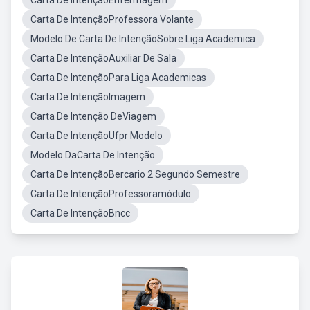
Carta De IntençãoEnfermagem
Carta De IntençãoProfessora Volante
Modelo De Carta De IntençãoSobre Liga Academica
Carta De IntençãoAuxiliar De Sala
Carta De IntençãoPara Liga Academicas
Carta De IntençãoImagem
Carta De Intenção DeViagem
Carta De IntençãoUfpr Modelo
Modelo DaCarta De Intenção
Carta De IntençãoBercario 2 Segundo Semestre
Carta De IntençãoProfessoramódulo
Carta De IntençãoBncc