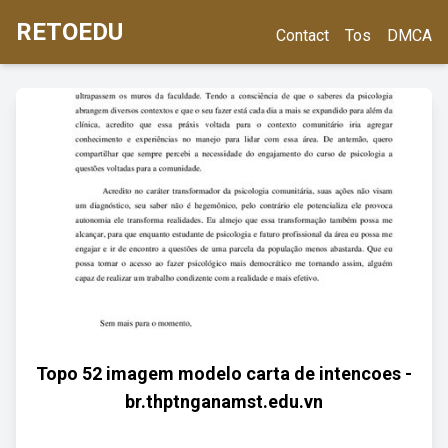
RETOEDU
Contact
Tos
DMCA
Topo 52 imagem modelo carta de intencoes -
br.thptnganamst.edu.vn