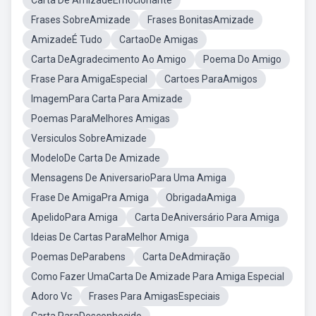
Carta De AmizadeEmocionante
Frases SobreAmizade
Frases BonitasAmizade
AmizadeÉ Tudo
CartaoDe Amigas
Carta DeAgradecimento Ao Amigo
Poema Do Amigo
Frase Para AmigaEspecial
Cartoes ParaAmigos
ImagemPara Carta Para Amizade
Poemas ParaMelhores Amigas
Versiculos SobreAmizade
ModeloDe Carta De Amizade
Mensagens De AniversarioPara Uma Amiga
Frase De AmigaPra Amiga
ObrigadaAmiga
ApelidoPara Amiga
Carta DeAniversário Para Amiga
Ideias De Cartas ParaMelhor Amiga
Poemas DeParabens
Carta DeAdmiração
Como Fazer UmaCarta De Amizade Para Amiga Especial
Adoro Vc
Frases Para AmigasEspeciais