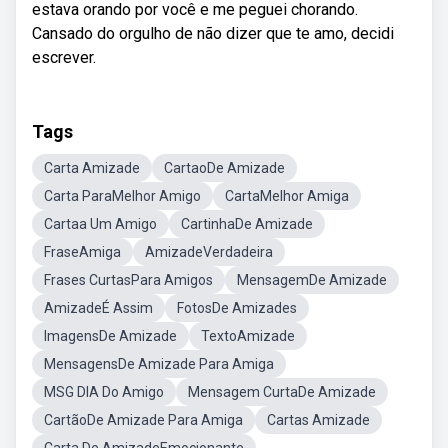
estava orando por você e me peguei chorando.
Cansado do orgulho de não dizer que te amo, decidi
escrever.
Tags
Carta Amizade
CartaoDe Amizade
Carta ParaMelhor Amigo
CartaMelhor Amiga
Cartaa Um Amigo
CartinhaDe Amizade
FraseAmiga
AmizadeVerdadeira
Frases CurtasPara Amigos
MensagemDe Amizade
AmizadeÉ Assim
FotosDe Amizades
ImagensDe Amizade
TextoAmizade
MensagensDe Amizade Para Amiga
MSG DIA Do Amigo
Mensagem CurtaDe Amizade
CartãoDe Amizade Para Amiga
Cartas Amizade