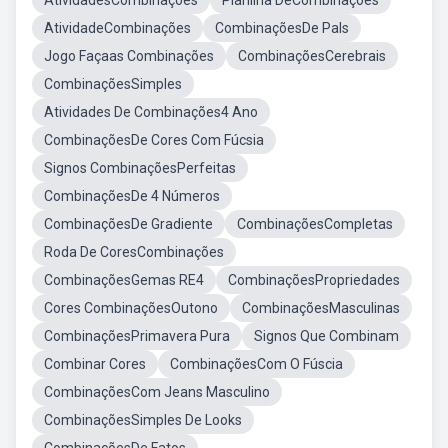
AtividadesCombinações
Planilha DeCombinações
AtividadeCombinações
CombinaçõesDe Pals
Jogo Façaas Combinações
CombinaçõesCerebrais
CombinaçõesSimples
Atividades De Combinações4 Ano
CombinaçõesDe Cores Com Fúcsia
Signos CombinaçõesPerfeitas
CombinaçõesDe 4 Números
CombinaçõesDe Gradiente
CombinaçõesCompletas
Roda De CoresCombinações
CombinaçõesGemas RE4
CombinaçõesPropriedades
Cores CombinaçõesOutono
CombinaçõesMasculinas
CombinaçõesPrimavera Pura
Signos Que Combinam
Combinar Cores
CombinaçõesCom O Fúscia
CombinaçõesCom Jeans Masculino
CombinaçõesSimples De Looks