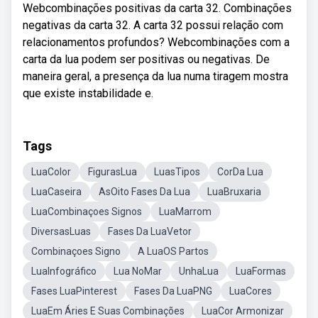
Webcombinações positivas da carta 32. Combinações
negativas da carta 32. A carta 32 possui relação com
relacionamentos profundos? Webcombinações com a
carta da lua podem ser positivas ou negativas. De
maneira geral, a presença da lua numa tiragem mostra
que existe instabilidade e.
Tags
LuaColor
FigurasLua
LuasTipos
CorDa Lua
LuaCaseira
AsOito Fases Da Lua
LuaBruxaria
LuaCombinaçoes Signos
LuaMarrom
DiversasLuas
Fases Da LuaVetor
Combinaçoes Signo
A LuaOS Partos
LuaInfográfico
Lua NoMar
UnhaLua
LuaFormas
Fases LuaPinterest
Fases Da LuaPNG
LuaCores
LuaEm Áries E Suas Combinações
LuaCor Armonizar