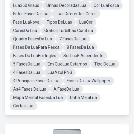
Lua360 Graus
Unhas DecoradasLua
Cor LuaFosca
Fotos FasesDa Lua
LuasDiferentes Cores
Fase LuaNova
Tipos DeLuas
LuaCor
CoresDa Lua
Gráfico Turbilhão ComLua
Quadro FasesDa Lua
7 FasesDa Lua
Fases Da LuaPara Pesca
8 FasesDa Lua
Fases Da LuaEm Ingles
Sol LuaE Ascendente
5 FasesDa Lua
Em QueLua Estamos
Tipo DeLua
4 FasesDa Lua
LuaAzul PNG
4 Principais FasesDa Lua
Fases Da LuaWallpaper
As4 Fases Da Lua
A FaseDa Lua
Mapa Mental FasesDa Lua
Unha MeiaLua
Cartas Lua