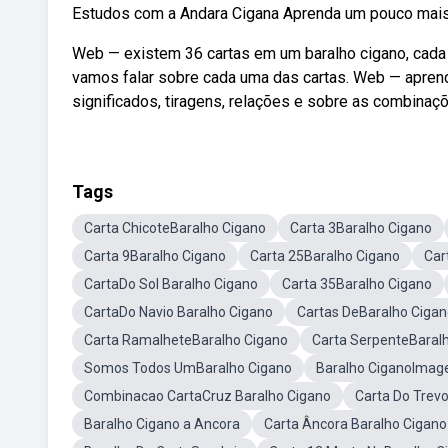
Estudos com a Andara Cigana Aprenda um pouco mais so
Web — existem 36 cartas em um baralho cigano, cada 
vamos falar sobre cada uma das cartas. Web — aprend
significados, tiragens, relações e sobre as combinaçõ
Tags
Carta ChicoteBaralho Cigano
Carta 3Baralho Cigano
Carta 9Baralho Cigano
Carta 25Baralho Cigano
Car
CartaDo Sol Baralho Cigano
Carta 35Baralho Cigano
CartaDo Navio Baralho Cigano
Cartas DeBaralho Ciga
Carta RamalheteBaralho Cigano
Carta SerpenteBaral
Somos Todos UmBaralho Cigano
Baralho CiganoImag
Combinacao CartaCruz Baralho Cigano
Carta Do Trev
Baralho Cigano a Ancora
Carta Âncora Baralho Cigano