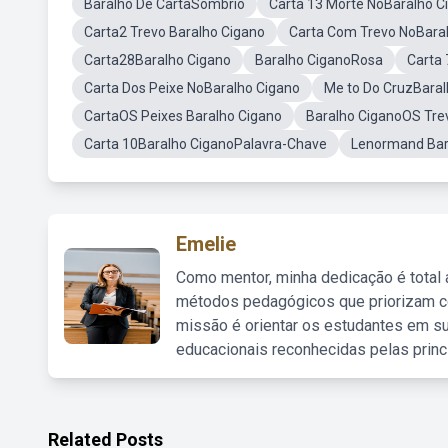
Baralho De CartaSombrio
Carta 13 Morte NoBaralho C
Carta2 Trevo Baralho Cigano
Carta Com Trevo NoBara
Carta28Baralho Cigano
Baralho CiganoRosa
Carta 
Carta Dos Peixe NoBaralho Cigano
Me to Do CruzBaral
CartaOS Peixes Baralho Cigano
Baralho CiganoOS Tre
Carta 10Baralho CiganoPalavra-Chave
Lenormand Bar
Emelie
Como mentor, minha dedicação é total
métodos pedagógicos que priorizam co
missão é orientar os estudantes em su
educacionais reconhecidas pelas princ
Related Posts