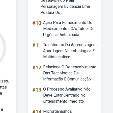
Desenvolvido Pela
Personagem Evidencia Uma
Postura De...
#10
Ação Para Fornecimento De
Medicamentos C/c Tutela De
Urgência Antecipada
#11
Transtornos Da Aprendizagem
Abordagem Neurobiológica E
Multidisciplinar
#12
Relacione O Desenvolvimento
Das Tecnologias De
Informação E Comunicação
isso.
rtas
#13
O Processo Avaliativo Não
da
Deve Estar Centrado No
Entendimento Imediato
 a
#14
Microrganismos