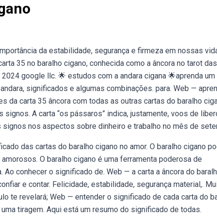
igano
importância da estabilidade, segurança e firmeza em nossas vid
carta 35 no baralho cigano, conhecida como a âncora no tarot das
© 2024 google llc. 🌟 estudos com a andara cigana 🌟aprenda um
a andara, significados e algumas combinações. para. Web — apre
s da carta 35 âncora com todas as outras cartas do baralho cig
signos. A carta “os pássaros” indica, justamente, voos de liber
s signos nos aspectos sobre dinheiro e trabalho no mês de set
ficado das cartas do baralho cigano no amor. O baralho cigano p
 amorosos. O baralho cigano é uma ferramenta poderosa de
 Ao conhecer o significado de. Web — a carta a âncora do baral
nfiar e contar. Felicidade, estabilidade, segurança material,. Mu
lo te revelará; Web — entender o significado de cada carta do b
 uma tiragem. Aqui está um resumo do significado de todas.