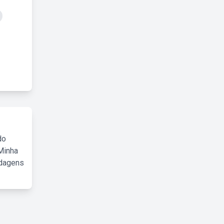
do
Minha
rdagens