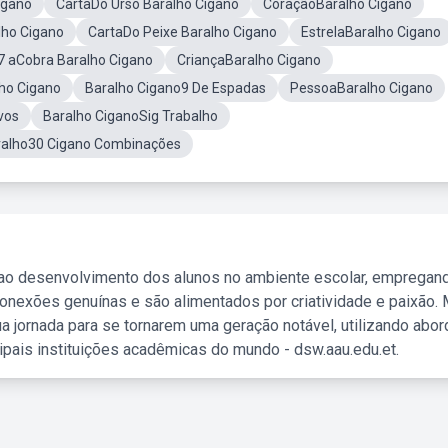
igano
CartaDo Urso Baralho Cigano
CoraçãoBaralho Cigano
lho Cigano
CartaDo Peixe Baralho Cigano
EstrelaBaralho Cigano
7 aCobra Baralho Cigano
CriançaBaralho Cigano
ho Cigano
Baralho Cigano9 De Espadas
PessoaBaralho Cigano
vos
Baralho CiganoSig Trabalho
alho30 Cigano Combinações
 ao desenvolvimento dos alunos no ambiente escolar, empregan
nexões genuínas e são alimentados por criatividade e paixão. 
a jornada para se tornarem uma geração notável, utilizando abo
ipais instituições acadêmicas do mundo - dsw.aau.edu.et.