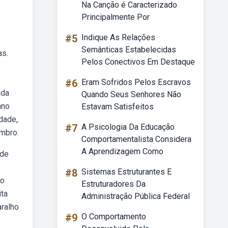
Na Canção é Caracterizado
Principalmente Por
#5
Indique As Relações
Semânticas Estabelecidas
as.
Pelos Conectivos Em Destaque
#6
Eram Sofridos Pelos Escravos
nda
Quando Seus Senhores Não
ano
Estavam Satisfeitos
dade,.
#7
A Psicologia Da Educação
embro.
Comportamentalista Considera
A Aprendizagem Como
ode
#8
Sistemas Estruturantes E
ho
Estruturadores Da
ita
Administração Pública Federal
aralho
#9
O Comportamento