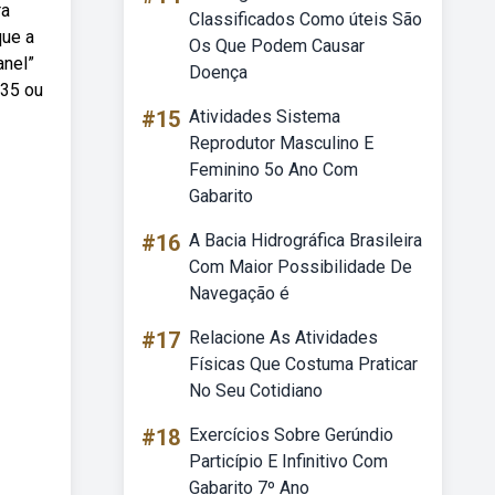
ra
Classificados Como úteis São
que a
Os Que Podem Causar
anel”
Doença
 35 ou
#15
Atividades Sistema
Reprodutor Masculino E
Feminino 5o Ano Com
Gabarito
#16
A Bacia Hidrográfica Brasileira
Com Maior Possibilidade De
Navegação é
#17
Relacione As Atividades
Físicas Que Costuma Praticar
No Seu Cotidiano
#18
Exercícios Sobre Gerúndio
Particípio E Infinitivo Com
Gabarito 7º Ano