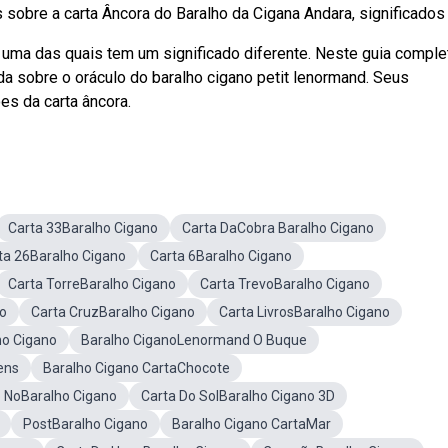
bre a carta Âncora do Baralho da Cigana Andara, significados e
uma das quais tem um significado diferente. Neste guia comple
a sobre o oráculo do baralho cigano petit lenormand. Seus
es da carta âncora.
Carta 33Baralho Cigano
Carta DaCobra Baralho Cigano
ta 26Baralho Cigano
Carta 6Baralho Cigano
Carta TorreBaralho Cigano
Carta TrevoBaralho Cigano
no
Carta CruzBaralho Cigano
Carta LivrosBaralho Cigano
ho Cigano
Baralho CiganoLenormand O Buque
ens
Baralho Cigano CartaChocote
o NoBaralho Cigano
Carta Do SolBaralho Cigano 3D
PostBaralho Cigano
Baralho Cigano CartaMar