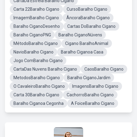
CartaDa Estrela Baralho Cigano
Carta 22Baralho Cigano
CursoBaralho Cigano
ImagemBaralho Cigano
ÂncoraBaralho Cigano
Baralho CiganoDesenho
Cartas DoBaralho Cigano
Baralho CiganoPNG
Baralho CiganoNúvens
MétodoBaralho Cigano
Cigano BaralhoAnimal
NavioBaralho Cigano
Baralho Ciganoa Casa
Jogo ComBaralho Cigano
CartaDas Nuvens Baralho Cigano
CaosBaralho Cigano
MetodosBaralho Cigano
Baralho CiganoJardim
O CavaleiroBaralho Cigano
ImagensBaralho Cigano
Carta 30Baralho Cigano
CachorroBaralho Cigano
Baralho Ciganoa Cegonha
A FoiceBaralho Cigano