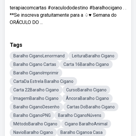
terapiacomcartas #oraculododestino #baralhocigano . .
**Se inscreva gratuitamente para a ♤♥ Semana do
ORÁCULO DO ...
Tags
Baralho CiganoLenormand
LeituraBaralho Cigano
Baralho Cigano Cartas
Carta 16Baralho Cigano
Baralho CiganoImprimir
CartaDa Estrela Baralho Cigano
Carta 22Baralho Cigano
CursoBaralho Cigano
ImagemBaralho Cigano
ÂncoraBaralho Cigano
Baralho CiganoDesenho
Cartas DoBaralho Cigano
Baralho CiganoPNG
Baralho CiganoNúvens
MétodoBaralho Cigano
Cigano BaralhoAnimal
NavioBaralho Cigano
Baralho Ciganoa Casa