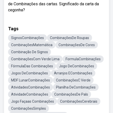
de Combinações das cartas. Significado da carta da
cegonha?
Tags
SignosCombinações
CombinaçõesDe Roupas
CombinaçõesMatemática
CombinaçõesDe Cores
Combinação De Signos
CombinaçõesCom Verde Lima
FormulaCombinações
FórmulaDas Combinações
Jogo DeCombinações
Jogos DeCombinações
Arranjos ECombinações
MDF LunarCombinações
CombinaçõesC Verde
AtividadesCombinações
Planilha DeCombinações
AtividadeCombinações
CombinaçõesDe Pals
Jogo Façaas Combinações
CombinaçõesCerebrais
CombinaçõesSimples