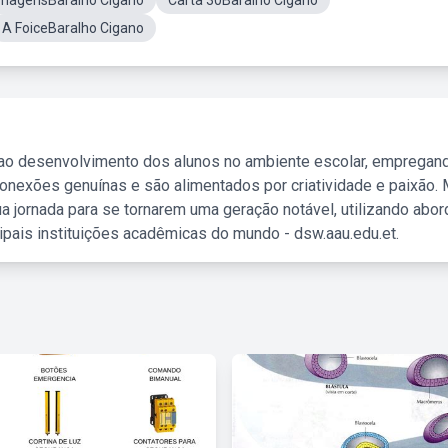
ImagensBaralho Cigano
Carta 30Baralho Cigano
A FoiceBaralho Cigano
 ao desenvolvimento dos alunos no ambiente escolar, empregan
nexões genuínas e são alimentados por criatividade e paixão. 
a jornada para se tornarem uma geração notável, utilizando abo
ipais instituições acadêmicas do mundo - dsw.aau.edu.et.