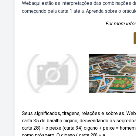
Webaqui estão as interpretações das combinações da c
começando pela carta 1 até a. Aprenda sobre o orácul
For more infor
Seus significados, tiragens, relações e sobre as. W
carta 35 do baralho cigano, desvendando os segredos
carta 28) + o peixe (carta 34) cigano + peixe = home
como próspero. O cigano ( carta 28) + a.