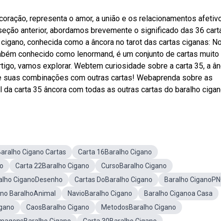
oração, representa o amor, a união e os relacionamentos afetivo
seção anterior, abordamos brevemente o significado das 36 cart
 cigano, conhecida como a âncora no tarot das cartas ciganas: N
também conhecido como lenormand, é um conjunto de cartas muito
tigo, vamos explorar. Webtem curiosidade sobre a carta 35, a ân
a e suas combinações com outras cartas! Webaprenda sobre as
 da carta 35 âncora com todas as outras cartas do baralho cigan
aralho Cigano Cartas
Carta 16Baralho Cigano
no
Carta 22Baralho Cigano
CursoBaralho Cigano
alho CiganoDesenho
Cartas DoBaralho Cigano
Baralho CiganoP
ano BaralhoAnimal
NavioBaralho Cigano
Baralho Ciganoa Casa
igano
CaosBaralho Cigano
MetodosBaralho Cigano