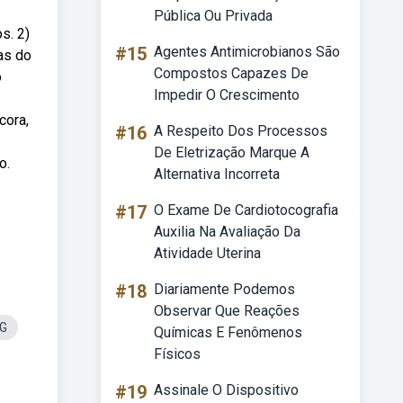
Pública Ou Privada
s. 2)
#15
Agentes Antimicrobianos São
as do
Compostos Capazes De
o
Impedir O Crescimento
cora,
#16
A Respeito Dos Processos
De Eletrização Marque A
o.
Alternativa Incorreta
#17
O Exame De Cardiotocografia
Auxilia Na Avaliação Da
Atividade Uterina
#18
Diariamente Podemos
Observar Que Reações
NG
Químicas E Fenômenos
Físicos
#19
Assinale O Dispositivo