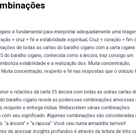
ombinações
cigano é fundamental para interpretar adequadamente uma tirage
ão + cruz = fé e estabilidade espiritual; Cruz + coração = fim 
ções de todas as cartas do baralho cigano com a carta cigana
 35 do baralho cigano, conhecida como a âncora, traz consigo um
imboliza estabilidade e a realização dos. Muita concentração,
; Muita concentração, respeito e fé nas respostas que o oráculo 
or e relacões da carta 35 âncora com todas as outras cartas d
 do baralho cigano revela as poderosas combinações amorosas 
a, respeito e entrega mútua. Webexistem várias combinações
ma com seu significado. Algumas combinações são consideradas
. “a âncora” + “a raposa”: Você caiu numa armadilha terrível!
 de acessar insights profundos é através da leitura de três ca