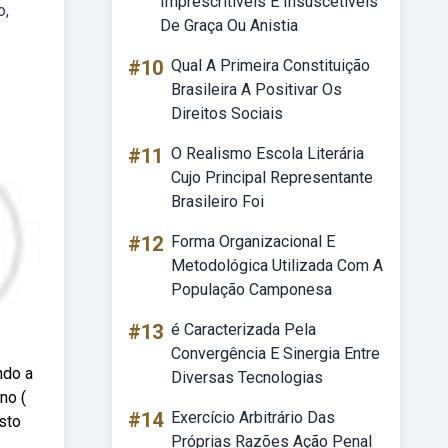
Imprescritíveis E Insuscetíveis
o,
De Graça Ou Anistia
#10
Qual A Primeira Constituição
Brasileira A Positivar Os
Direitos Sociais
#11
O Realismo Escola Literária
Cujo Principal Representante
Brasileiro Foi
#12
Forma Organizacional E
Metodológica Utilizada Com A
População Camponesa
#13
é Caracterizada Pela
Convergência E Sinergia Entre
ndo a
Diversas Tecnologias
no (
#14
Exercício Arbitrário Das
sto
Próprias Razões Ação Penal