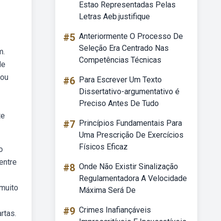
Estao Representadas Pelas
Letras Aeb.justifique
#5
Anteriormente O Processo De
Seleção Era Centrado Nas
m.
Competências Técnicas
de
 ou
#6
Para Escrever Um Texto
Dissertativo-argumentativo é
Preciso Antes De Tudo
te
#7
Princípios Fundamentais Para
Uma Prescrição De Exercícios
Físicos Eficaz
o
entre
#8
Onde Não Existir Sinalização
Regulamentadora A Velocidade
 muito
Máxima Será De
#9
Crimes Inafiançáveis
rtas.