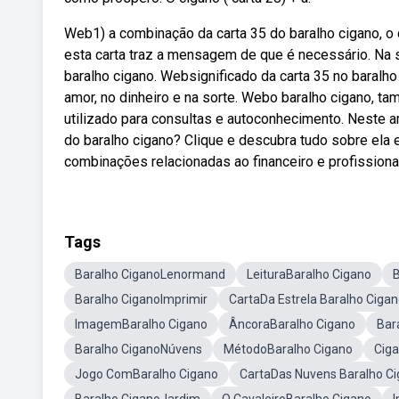
Web1) a combinação da carta 35 do baralho cigano, o c
esta carta traz a mensagem de que é necessário. Na 
baralho cigano. Websignificado da carta 35 no baralho
amor, no dinheiro e na sorte. Webo baralho cigano, 
utilizado para consultas e autoconhecimento. Neste ar
do baralho cigano? Clique e descubra tudo sobre el
combinações relacionadas ao financeiro e profissional
Tags
Baralho CiganoLenormand
LeituraBaralho Cigano
B
Baralho CiganoImprimir
CartaDa Estrela Baralho Ciga
ImagemBaralho Cigano
ÂncoraBaralho Cigano
Bar
Baralho CiganoNúvens
MétodoBaralho Cigano
Cig
Jogo ComBaralho Cigano
CartaDas Nuvens Baralho C