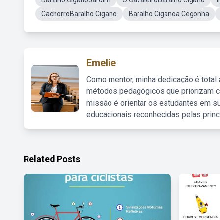
Baralho CiganoJardim
O CavaleiroBaralho Cigano
CachorroBaralho Cigano
Baralho Ciganoa Cegonha
Emelie
Como mentor, minha dedicação é total
métodos pedagógicos que priorizam co
missão é orientar os estudantes em su
educacionais reconhecidas pelas princ
Related Posts