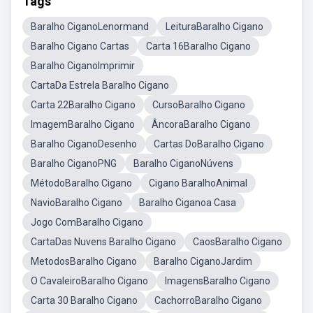
Tags
Baralho CiganoLenormand
LeituraBaralho Cigano
Baralho Cigano Cartas
Carta 16Baralho Cigano
Baralho CiganoImprimir
CartaDa Estrela Baralho Cigano
Carta 22Baralho Cigano
CursoBaralho Cigano
ImagemBaralho Cigano
ÂncoraBaralho Cigano
Baralho CiganoDesenho
Cartas DoBaralho Cigano
Baralho CiganoPNG
Baralho CiganoNúvens
MétodoBaralho Cigano
Cigano BaralhoAnimal
NavioBaralho Cigano
Baralho Ciganoa Casa
Jogo ComBaralho Cigano
CartaDas Nuvens Baralho Cigano
CaosBaralho Cigano
MetodosBaralho Cigano
Baralho CiganoJardim
O CavaleiroBaralho Cigano
ImagensBaralho Cigano
Carta 30 Baralho Cigano
CachorroBaralho Cigano