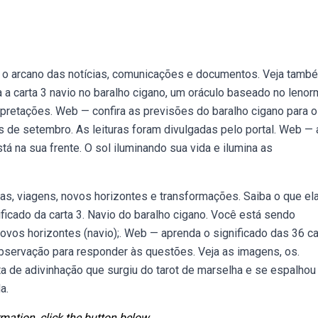
o, o arcano das notícias, comunicações e documentos. Veja tamb
 a carta 3 navio no baralho cigano, um oráculo baseado no lenor
retações. Web — confira as previsões do baralho cigano para 
 de setembro. As leituras foram divulgadas pelo portal. Web — 
tá na sua frente. O sol iluminando sua vida e ilumina as
as, viagens, novos horizontes e transformações. Saiba o que el
nificado da carta 3. Navio do baralho cigano. Você está sendo
novos horizontes (navio);. Web — aprenda o significado das 36 ca
 observação para responder às questões. Veja as imagens, os.
a de adivinhação que surgiu do tarot de marselha e se espalhou
a.
mation, click the button below.