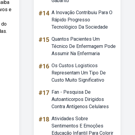
Gabarito
saiba
ivos e
#14
A Inovação Contribuiu Para O
Rápido Progresso
a do
Tecnológico Da Sociedade
das.
#15
Quantos Pacientes Um
Técnico De Enfermagem Pode
Assumir Na Enfermaria
#16
Os Custos Logisticos
Representam Um Tipo De
Custo Muito Significativo
#17
Fan - Pesquisa De
Autoanticorpos Dirigidos
Contra Antígenos Celulares
#18
Atividades Sobre
Sentimentos E Emoções
Educação Infantil Para Colorir