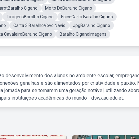
arotBaralho Cigano
Me to DoBaralho Cigano
TiragensBaralho Cigano
FoiceCarta Baralho Cigano
ano
Carta 3 BaralhoVovo Navio
JpgBaralho Cigano
ta CavaleiroBaralho Cigano
Baralho CiganoImagens
 ao desenvolvimento dos alunos no ambiente escolar, empregan
nexões genuínas e são alimentados por criatividade e paixão. 
a jornada para se tornarem uma geração notável, utilizando abo
ipais instituições acadêmicas do mundo - dsw.aau.edu.et.