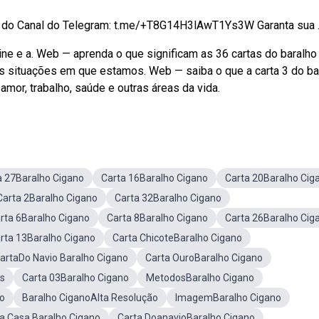
ink do Canal do Telegram: t.me/+T8G14H3lAwT1Ys3W Garanta sua ..
line e a. Web — aprenda o que significam as 36 cartas do baralho
 as situações em que estamos. Web — saiba o que a carta 3 do ba
mor, trabalho, saúde e outras áreas da vida.
a 27Baralho Cigano
Carta 16Baralho Cigano
Carta 20Baralho Cig
Carta 2Baralho Cigano
Carta 32Baralho Cigano
rta 6Baralho Cigano
Carta 8Baralho Cigano
Carta 26Baralho Cig
rta 13Baralho Cigano
Carta ChicoteBaralho Cigano
artaDo Navio Baralho Cigano
Carta OuroBaralho Cigano
as
Carta 03Baralho Cigano
MetodosBaralho Cigano
no
Baralho CiganoAlta Resolução
ImagemBaralho Cigano
a Casa Baralho Cigano
Carta DoanavioBaralho Cigano