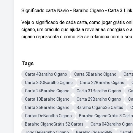
Significado carta Navio - Baralho Cigano - Carta 3 L
Veja o significado de cada carta, como jogar grátis on
cigano, um oráculo que ajuda a revelar as energias e
cigano representa e como ela se relaciona com o seu a
Tags
Carta 4Baralho Cigano
Carta 5Baralho Cigano
Cart
Carta 3DOBaralho Cigano
Carta 22Baralho Cigano
Carta 24Baralho Cigano
Carta 31Baralho Cigano
Ca
Carta 10Baralho Cigano
Carta 29Baralho Cigano
Ca
Carta 25Baralho Cigano
Baralho Cigano36 Cartas
C
Cartas DeBaralho Cigano
Baralho CiganoGrátis 3 Cart
Baralho CiganoGrátis 52 Cartas
Carta 04Baralho Ciga
Jogo DeBaralho Cigano
Baralho CiganoPNG
CartaD