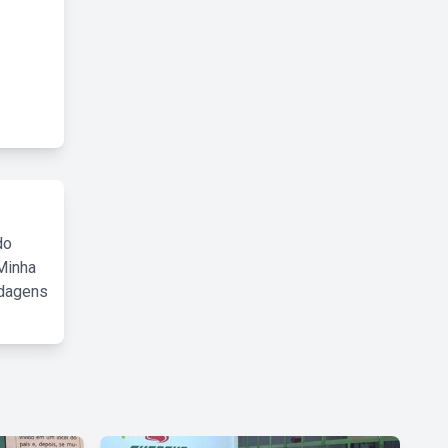
do
Minha
rdagens