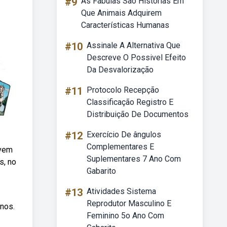
#9
As Fábulas São Histórias Em
Que Animais Adquirem
Características Humanas
#10
Assinale A Alternativa Que
Descreve O Possivel Efeito
Da Desvalorização
#11
Protocolo Recepção
Classificação Registro E
Distribuição De Documentos
#12
Exercício De ângulos
Complementares E
evem
Suplementares 7 Ano Com
s, no
Gabarito
#13
Atividades Sistema
Reprodutor Masculino E
anos.
Feminino 5o Ano Com