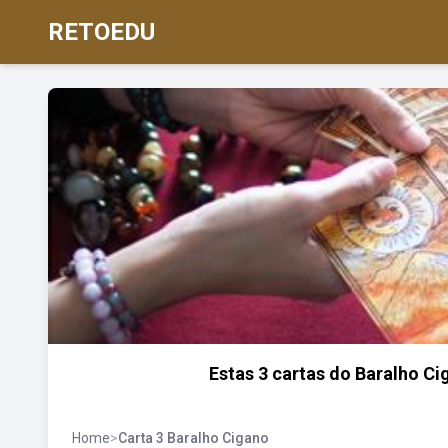
RETOEDU
Estas 3 cartas do Baralho C
Home
>
Carta 3 Baralho Cigano