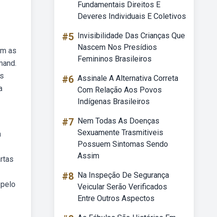
Fundamentais Direitos E
Deveres Individuais E Coletivos
#5
Invisibilidade Das Crianças Que
Nascem Nos Presídios
ém as
Femininos Brasileiros
mand.
os
#6
Assinale A Alternativa Correta
a
Com Relação Aos Povos
Indígenas Brasileiros
#7
Nem Todas As Doenças
Sexuamente Trasmitiveis
a
Possuem Sintomas Sendo
Assim
rtas
#8
Na Inspeção De Segurança
 pelo
Veicular Serão Verificados
Entre Outros Aspectos