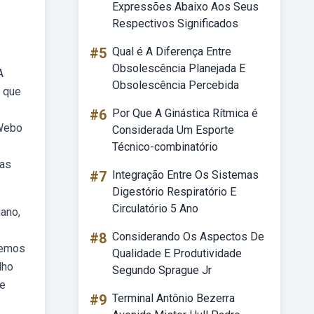
Expressões Abaixo Aos Seus
Respectivos Significados
#5
Qual é A Diferença Entre
Obsolescência Planejada E
A
Obsolescência Percebida
o que
#6
Por Que A Ginástica Rítmica é
 Webo
Considerada Um Esporte
Técnico-combinatório
uas
#7
Integração Entre Os Sistemas
Digestório Respiratório E
Circulatório 5 Ano
gano,
#8
Considerando Os Aspectos De
zemos
Qualidade E Produtividade
lho
Segundo Sprague Jr
 e
#9
Terminal Antônio Bezerra