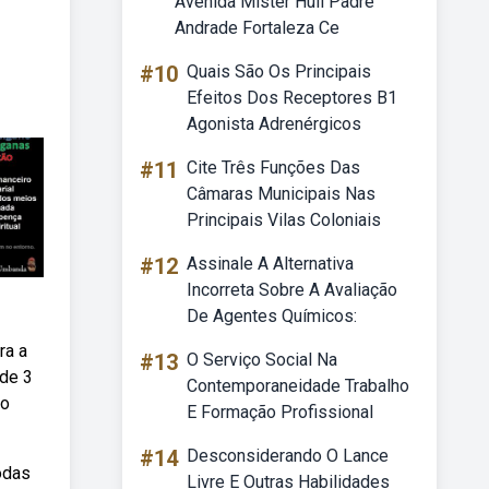
Avenida Mister Hull Padre
Andrade Fortaleza Ce
#10
Quais São Os Principais
Efeitos Dos Receptores B1
Agonista Adrenérgicos
#11
Cite Três Funções Das
Câmaras Municipais Nas
Principais Vilas Coloniais
#12
Assinale A Alternativa
Incorreta Sobre A Avaliação
De Agentes Químicos:
ra a
#13
O Serviço Social Na
 de 3
Contemporaneidade Trabalho
 o
E Formação Profissional
#14
Desconsiderando O Lance
odas
Livre E Outras Habilidades