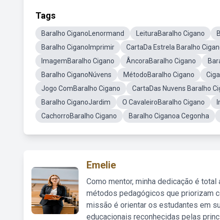
Tags
Baralho CiganoLenormand
LeituraBaralho Cigano
B
Baralho CiganoImprimir
CartaDa Estrela Baralho Ciga
ImagemBaralho Cigano
ÂncoraBaralho Cigano
Bar
Baralho CiganoNúvens
MétodoBaralho Cigano
Cig
Jogo ComBaralho Cigano
CartaDas Nuvens Baralho C
Baralho CiganoJardim
O CavaleiroBaralho Cigano
CachorroBaralho Cigano
Baralho Ciganoa Cegonha
Emelie
Como mentor, minha dedicação é total
métodos pedagógicos que priorizam co
missão é orientar os estudantes em su
educacionais reconhecidas pelas princ