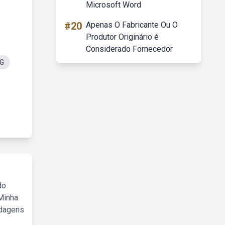
Microsoft Word
#20
Apenas O Fabricante Ou O
Produtor Originário é
Considerado Fornecedor
NG
do
Minha
rdagens