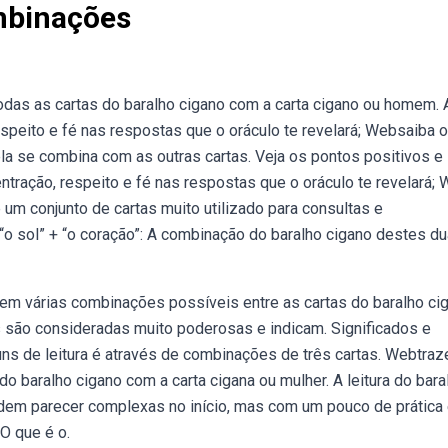
mbinações
as as cartas do baralho cigano com a carta cigano ou homem. 
respeito e fé nas respostas que o oráculo te revelará; Websaiba 
 ela se combina com as outras cartas. Veja os pontos positivos e
ntração, respeito e fé nas respostas que o oráculo te revelará;
m conjunto de cartas muito utilizado para consultas e
“o sol” + “o coração”: A combinação do baralho cigano destes d
stem várias combinações possíveis entre as cartas do baralho ci
são consideradas muito poderosas e indicam. Significados e
s de leitura é através de combinações de três cartas. Webtra
 baralho cigano com a carta cigana ou mulher. A leitura do bara
dem parecer complexas no início, mas com um pouco de prática
O que é o.