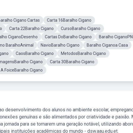
aralho Cigano Cartas
Carta 16Baralho Cigano
no
Carta 22Baralho Cigano
CursoBaralho Cigano
alho CiganoDesenho
Cartas DoBaralho Cigano
Baralho CiganoP
ano BaralhoAnimal
NavioBaralho Cigano
Baralho Ciganoa Casa
igano
CaosBaralho Cigano
MetodosBaralho Cigano
ImagensBaralho Cigano
Carta 30Baralho Cigano
A FoiceBaralho Cigano
 ao desenvolvimento dos alunos no ambiente escolar, empregan
nexões genuínas e são alimentados por criatividade e paixão. 
a jornada para se tornarem uma geração notável, utilizando abo
ipais instituições acadêmicas do mundo - dsw.aau.edu.et.