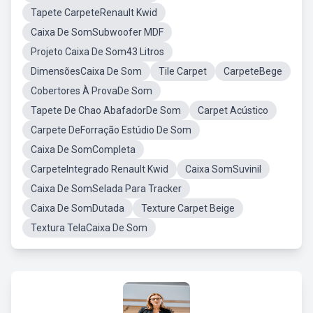
Tapete CarpeteRenault Kwid
Caixa De SomSubwoofer MDF
Projeto Caixa De Som43 Litros
DimensõesCaixa De Som
Tile Carpet
CarpeteBege
Cobertores À ProvaDe Som
Tapete De Chao AbafadorDe Som
Carpet Acústico
Carpete DeForração Estúdio De Som
Caixa De SomCompleta
CarpeteIntegrado Renault Kwid
Caixa SomSuvinil
Caixa De SomSelada Para Tracker
Caixa De SomDutada
Texture Carpet Beige
Textura TelaCaixa De Som