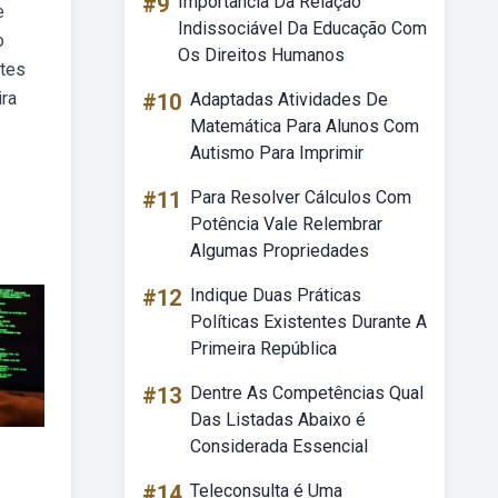
#9
Importância Da Relação
e
Indissociável Da Educação Com
o
Os Direitos Humanos
ntes
ira
#10
Adaptadas Atividades De
Matemática Para Alunos Com
Autismo Para Imprimir
#11
Para Resolver Cálculos Com
Potência Vale Relembrar
Algumas Propriedades
#12
Indique Duas Práticas
Políticas Existentes Durante A
Primeira República
#13
Dentre As Competências Qual
Das Listadas Abaixo é
Considerada Essencial
#14
Teleconsulta é Uma