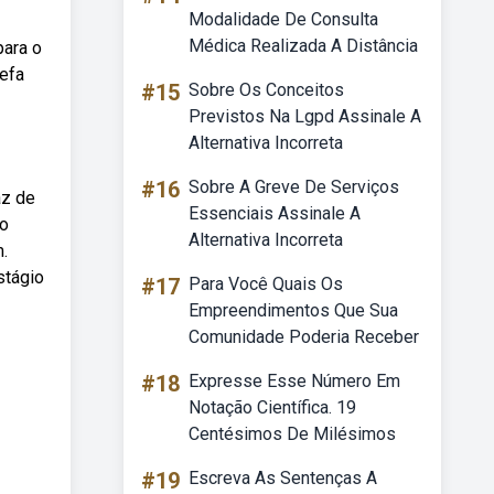
Modalidade De Consulta
Médica Realizada A Distância
para o
efa
#15
Sobre Os Conceitos
Previstos Na Lgpd Assinale A
Alternativa Incorreta
#16
Sobre A Greve De Serviços
az de
Essenciais Assinale A
do
Alternativa Incorreta
.
stágio
#17
Para Você Quais Os
Empreendimentos Que Sua
Comunidade Poderia Receber
#18
Expresse Esse Número Em
Notação Científica. 19
Centésimos De Milésimos
#19
Escreva As Sentenças A