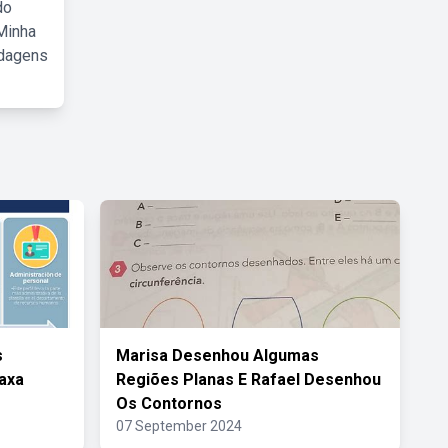
do
Minha
rdagens
s
Marisa Desenhou Algumas
axa
Regiões Planas E Rafael Desenhou
Os Contornos
07 September 2024