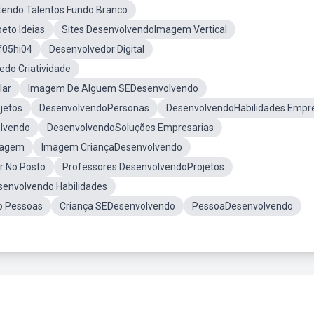
endo Talentos Fundo Branco
eto Ideias
Sites DesenvolvendoImagem Vertical
f05hi04
Desenvolvedor Digital
do Criatividade
lar
Imagem De Alguem SEDesenvolvendo
jetos
DesenvolvendoPersonas
DesenvolvendoHabilidades Empr
lvendo
DesenvolvendoSoluções Empresarias
uagem
Imagem CriançaDesenvolvendo
r No Posto
Professores DesenvolvendoProjetos
envolvendo Habilidades
o Pessoas
Criança SEDesenvolvendo
PessoaDesenvolvendo