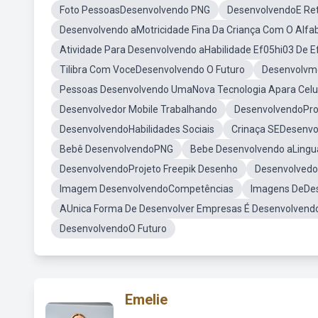
Foto PessoasDesenvolvendo PNG
DesenvolvendoE Ret
Desenvolvendo aMotricidade Fina Da Criança Com O Alfab
Atividade Para Desenvolvendo aHabilidade Ef05hi03 De E
Tilibra Com VoceDesenvolvendo O Futuro
Desenvolvme
Pessoas Desenvolvendo UmaNova Tecnologia Apara Celu
Desenvolvedor Mobile Trabalhando
DesenvolvendoPro
DesenvolvendoHabilidades Sociais
Crinaça SEDesenvo
Bebê DesenvolvendoPNG
Bebe Desenvolvendo aLing
DesenvolvendoProjeto Freepik Desenho
Desenvolvedo
Imagem DesenvolvendoCompetências
Imagens DeDes
AUnica Forma De Desenvolver Empresas É Desenvolvend
DesenvolvendoO Futuro
Emelie