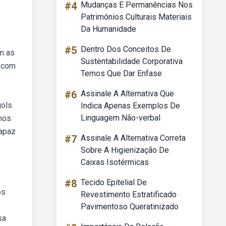
#4
Mudanças E Permanências Nos
Patrimônios Culturais Materiais
Da Humanidade
#5
Dentro Dos Conceitos De
m as
Sustentabilidade Corporativa
r com
Temos Que Dar Enfase
#6
Assinale A Alternativa Que
gols
Indica Apenas Exemplos De
Linguagem Não-verbal
mos
capaz
#7
Assinale A Alternativa Correta
Sobre A Higienização De
Caixas Isotérmicas
#8
Tecido Epitelial De
os
Revestimento Estratificado
Pavimentoso Queratinizado
sa