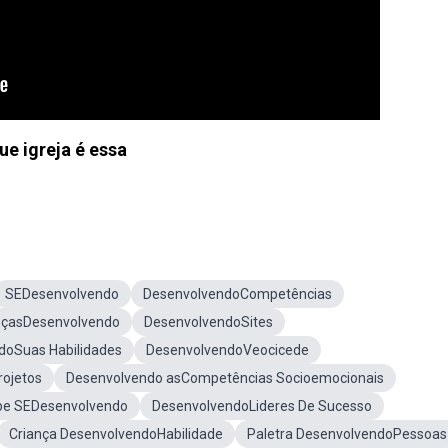
ue igreja é essa
SEDesenvolvendo
DesenvolvendoCompetências
nçasDesenvolvendo
DesenvolvendoSites
doSuas Habilidades
DesenvolvendoVeocicede
rojetos
Desenvolvendo asCompetências Socioemocionais
be SEDesenvolvendo
DesenvolvendoLideres De Sucesso
Criança DesenvolvendoHabilidade
Paletra DesenvolvendoPessoas