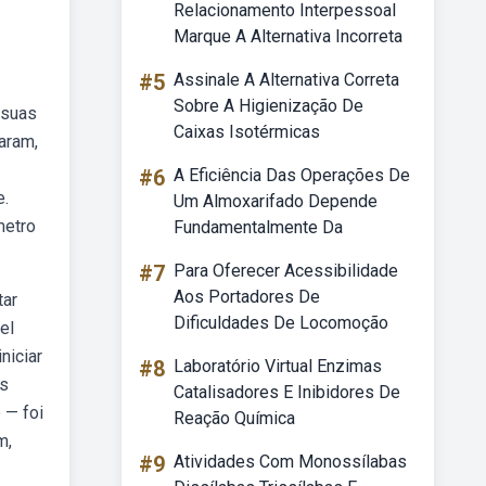
Relacionamento Interpessoal
Marque A Alternativa Incorreta
#5
Assinale A Alternativa Correta
Sobre A Higienização De
 suas
Caixas Isotérmicas
aram,
#6
A Eficiência Das Operações De
e.
Um Almoxarifado Depende
metro
Fundamentalmente Da
#7
Para Oferecer Acessibilidade
Aos Portadores De
tar
Dificuldades De Locomoção
el
niciar
#8
Laboratório Virtual Enzimas
as
Catalisadores E Inibidores De
 — foi
Reação Química
m,
#9
Atividades Com Monossílabas