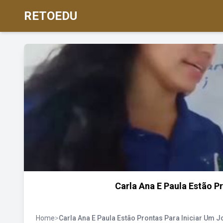
RETOEDU
Carla Ana E Paula Estão P
Home
>
Carla Ana E Paula Estão Prontas Para Iniciar Um 