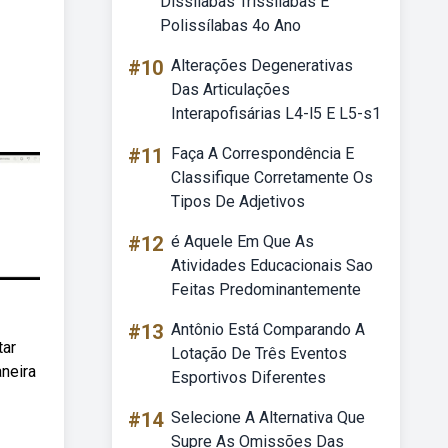
Dissílabas Trissílabas E
Polissílabas 4o Ano
#10
Alterações Degenerativas
Das Articulações
Interapofisárias L4-l5 E L5-s1
#11
Faça A Correspondência E
Classifique Corretamente Os
Tipos De Adjetivos
#12
é Aquele Em Que As
Atividades Educacionais Sao
Feitas Predominantemente
#13
Antônio Está Comparando A
tar
Lotação De Três Eventos
aneira
Esportivos Diferentes
#14
Selecione A Alternativa Que
Supre As Omissões Das