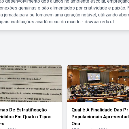
 ao desenvolvimento dos alunos no ambiente escolar, empregan
nexões genuínas e são alimentados por criatividade e paixão. 
a jornada para se tornarem uma geração notável, utilizando abo
ipais instituições acadêmicas do mundo - dsw.aau.edu.et.
mas De Estratificação
Qual é A Finalidade Das P
vididos Em Quatro Tipos
Populacionais Apresentad
es
Onu