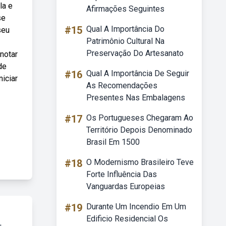
la e
Afirmações Seguintes
se
#15
Qual A Importância Do
seu
Patrimônio Cultural Na
Preservação Do Artesanato
notar
de
#16
Qual A Importância De Seguir
niciar
As Recomendações
Presentes Nas Embalagens
#17
Os Portugueses Chegaram Ao
Território Depois Denominado
Brasil Em 1500
#18
O Modernismo Brasileiro Teve
Forte Influência Das
Vanguardas Europeias
#19
Durante Um Incendio Em Um
Edificio Residencial Os